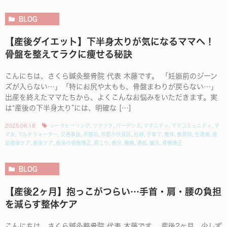
BLOG
【産後ダイエット】下半身太りが気になるママへ！
骨盤を整えてラクに痩せる秘訣
こんにちは、さくら鍼灸整骨院 代表 木藤です。 「妊娠前のジーン
ズが入らない…」「特にお尻や太もも、骨盤まわりが戻らない…」
出産を終えたママたちから、よくこんなお悩みをいただきます。実
は“産後の下半身太り”には、明確な […]
2025.06.18
シータヒーリング
,
ツクツク
,
バーデンス
,
マタニティ
,
ママコミュニティ
,
マ
マ友
,
マルチウォーター
,
交通事故
,
京都市
,
京都市伏見区
,
妊婦
,
子育て
,
整体
,
整骨院
,
生理痛
,
産
前産後ケア
,
産後ケア
,
産後の骨盤矯正
,
肩こり
,
育児
,
腰痛
,
通販
,
鍼灸
,
骨盤矯正
BLOG
【産後2ヶ月】抱っこがつらい…手首・肩・腰の負担
を減らす整体ケア
こんにちは、さくら鍼灸整骨院 代表 木藤です。 産後2ヶ月、少しず