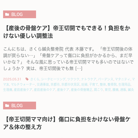
BLOG
【産後の骨盤ケア】帝王切開でもできる！負担をか
けない優しい調整法
こんにちは、さくら鍼灸整骨院 代表 木藤です。 「帝王切開後の体
調が戻らない…」「骨盤ケアって傷口に負担がかかるから、まだ早
いかな？」 そんな風に思っている帝王切開ママも多いのではないで
しょうか？ 実は、帝王切開後でも無 […]
2025.05.31
さくら
,
シータヒーリング
,
ツクツク
,
ナトラケア
,
バーデンス
,
マタニティ
,
マ
マ友
,
マルチウォーター
,
交通事故
,
京都市
,
京都市伏見区
,
妊婦
,
子育て
,
整体
,
整骨院
,
生理用品
,
生理痛
,
産前産後ケア
,
産前産後のケア
,
産後ケア
,
産後の骨盤矯正
,
肩こり
,
育児
,
腰痛
,
通販
,
鍼灸
BLOG
【帝王切開ママ向け】傷口に負担をかけない骨盤ケ
ア＆体の整え方