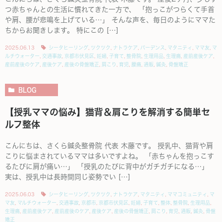
つ赤ちゃんとの生活に慣れてきた一方で、 「抱っこがつらくて手首
や肩、腰が悲鳴を上げている…」 そんな声を、毎日のようにママた
ちからお聞きします。 特にこの […]
2025.06.13
シータヒーリング
,
ツクツク
,
ナトラケア
,
バーデンス
,
マタニティ
,
ママ友
,
マ
ルチウォーター
,
交通事故
,
京都市伏見区
,
妊婦
,
子育て
,
整骨院
,
生理用品
,
生理痛
,
産前産後ケア
,
産前産後のケア
,
産後ケア
,
産後の骨盤矯正
,
肩こり
,
育児
,
腰痛
,
通販
,
鍼灸
,
骨盤矯正
BLOG
【授乳ママの悩み】猫背＆肩こりを解消する簡単セ
ルフ整体
こんにちは、さくら鍼灸整骨院 代表 木藤です。 授乳中、猫背や肩
こりに悩まされているママは多いですよね。 「赤ちゃんを抱っこす
るたびに肩が痛い…」 「授乳のたびに背中がガチガチになる…」
実は、授乳中は長時間同じ姿勢でい […]
2025.06.03
シータヒーリング
,
ツクツク
,
ナトラケア
,
マタニティ
,
ママコミュニティ
,
マ
マ友
,
マルチウォーター
,
交通事故
,
京都市
,
京都市伏見区
,
妊婦
,
子育て
,
整体
,
整骨院
,
生理用品
,
生理痛
,
産前産後ケア
,
産前産後のケア
,
産後ケア
,
産後の骨盤矯正
,
肩こり
,
育児
,
通販
,
鍼灸
,
骨盤
矯正