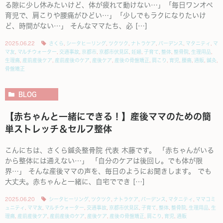
る隙に少し休みたいけど、体が疲れて動けない…」「毎日ワンオペ
育児で、肩こりや腰痛がひどい…」「少しでもラクになりたいけ
ど、時間がない…」 そんなママたち、必 […]
2025.06.22
さくら
,
シータヒーリング
,
ツクツク
,
ナトラケア
,
バーデンス
,
マタニティ
,
マ
マ友
,
マルチウォーター
,
交通事故
,
京都市
,
京都市伏見区
,
妊婦
,
子育て
,
整体
,
整骨院
,
生理用品
,
生理痛
,
産前産後ケア
,
産前産後のケア
,
産後ケア
,
産後の骨盤矯正
,
肩こり
,
育児
,
腰痛
,
通販
,
鍼灸
,
骨盤矯正
BLOG
【赤ちゃんと一緒にできる！】産後ママのための簡
単ストレッチ＆セルフ整体
こんにちは、さくら鍼灸整骨院 代表 木藤です。 「赤ちゃんがいる
から整体には通えない…」 「自分のケアは後回し。でも体が限
界…」 そんな産後ママの声を、毎日のようにお聞きします。 でも
大丈夫。赤ちゃんと一緒に、自宅ででき […]
2025.06.20
シータヒーリング
,
ツクツク
,
ナトラケア
,
バーデンス
,
マタニティ
,
ママコミ
ュニティ
,
ママ友
,
マルチウォーター
,
交通事故
,
京都市伏見区
,
子育て
,
整体
,
整骨院
,
生理用品
,
生
理痛
,
産前産後ケア
,
産前産後のケア
,
産後ケア
,
産後の骨盤矯正
,
肩こり
,
育児
,
通販