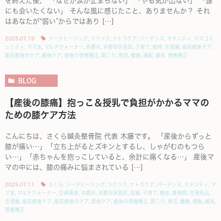
を終えた後、 「なぜか涙が止まらない」 「やる気が出ない」 「誰
にも会いたくない」 そんな風に感じたこと、ありませんか？ それ
はあなたが“弱い”からではあり […]
2025.07.19
シータヒーリング
,
ツクツク
,
ナトラケア
,
バーデンス
,
マタニティ
,
ママコミ
ュニティ
,
ママ友
,
マルチウォーター
,
京都市
,
京都市伏見区
,
子育て
,
整体
,
生理痛
,
産前産後ケア
,
産前産後のケア
,
産後ケア
,
産後の骨盤矯正
,
肩こり
,
育児
,
腰痛
,
通販
,
鍼灸
,
骨盤矯正
BLOG
【産後の膝痛】抱っこ＆授乳で負担がかかるママの
ための膝ケア方法
こんにちは、さくら鍼灸整骨院 代表 木藤です。 「産後からずっと
膝が痛い…」「立ち上がるとズキンとするし、しゃがむのもつら
い…」「赤ちゃんを抱っこしていると、余計に痛くなる…」 産後マ
マの中には、膝の痛みに悩まされている […]
2025.07.11
さくら
,
シータヒーリング
,
ツクツク
,
ナトラケア
,
バーデンス
,
マタニティ
,
マ
マ友
,
マルチウォーター
,
交通事故
,
京都市
,
京都市伏見区
,
妊婦
,
子育て
,
整体
,
整骨院
,
生理用品
,
生理痛
,
産前産後ケア
,
産前産後のケア
,
産後ケア
,
産後の骨盤矯正
,
肩こり
,
育児
,
腰痛
,
通販
,
鍼灸
,
骨盤矯正