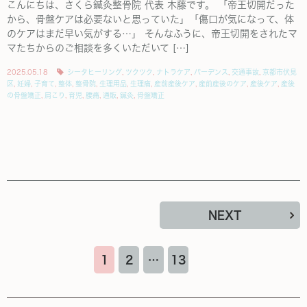
こんにちは、さくら鍼灸整骨院 代表 木藤です。 「帝王切開だった
から、骨盤ケアは必要ないと思っていた」「傷口が気になって、体
のケアはまだ早い気がする…」 そんなふうに、帝王切開をされたマ
マたちからのご相談を多くいただいて […]
2025.05.18
シータヒーリング
,
ツクツク
,
ナトラケア
,
バーデンス
,
交通事故
,
京都市伏見
区
,
妊婦
,
子育て
,
整体
,
整骨院
,
生理用品
,
生理痛
,
産前産後ケア
,
産前産後のケア
,
産後ケア
,
産後
の骨盤矯正
,
肩こり
,
育児
,
腰痛
,
通販
,
鍼灸
,
骨盤矯正
NEXT
1
2
…
13