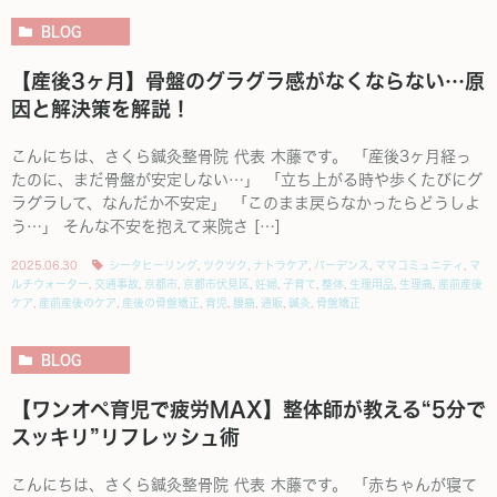
BLOG
【産後3ヶ月】骨盤のグラグラ感がなくならない…原
因と解決策を解説！
こんにちは、さくら鍼灸整骨院 代表 木藤です。 「産後3ヶ月経っ
たのに、まだ骨盤が安定しない…」 「立ち上がる時や歩くたびにグ
ラグラして、なんだか不安定」 「このまま戻らなかったらどうしよ
う…」 そんな不安を抱えて来院さ […]
2025.06.30
シータヒーリング
,
ツクツク
,
ナトラケア
,
バーデンス
,
ママコミュニティ
,
マ
ルチウォーター
,
交通事故
,
京都市
,
京都市伏見区
,
妊婦
,
子育て
,
整体
,
生理用品
,
生理痛
,
産前産後
ケア
,
産前産後のケア
,
産後の骨盤矯正
,
育児
,
腰痛
,
通販
,
鍼灸
,
骨盤矯正
BLOG
【ワンオペ育児で疲労MAX】整体師が教える“5分で
スッキリ”リフレッシュ術
こんにちは、さくら鍼灸整骨院 代表 木藤です。 「赤ちゃんが寝て