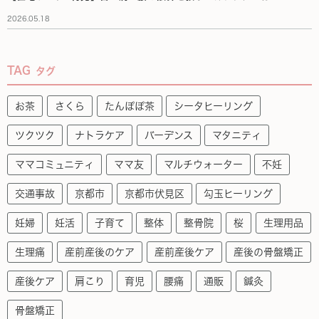
2026.05.18
TAG
タグ
お茶
さくら
たんぽぽ茶
シータヒーリング
ツクツク
ナトラケア
バーデンス
マタニティ
ママコミュニティ
ママ友
マルチウォーター
不妊
交通事故
京都市
京都市伏見区
勾玉ヒーリング
妊婦
妊活
子育て
整体
整骨院
桜
生理用品
生理痛
産前産後のケア
産前産後ケア
産後の骨盤矯正
産後ケア
肩こり
育児
腰痛
通販
鍼灸
骨盤矯正