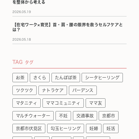
を整体から考える
2026.05.19
【在宅ワーク×育児】首・肩・腰の限界を救うセルフケアと
は？
2026.05.18
TAG
タグ
お茶
さくら
たんぽぽ茶
シータヒーリング
ツクツク
ナトラケア
バーデンス
マタニティ
ママコミュニティ
ママ友
マルチウォーター
不妊
交通事故
京都市
京都市伏見区
勾玉ヒーリング
妊婦
妊活