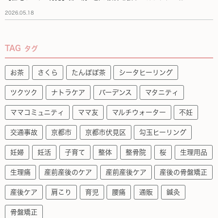
2026.05.18
TAG
タグ
お茶
さくら
たんぽぽ茶
シータヒーリング
ツクツク
ナトラケア
バーデンス
マタニティ
ママコミュニティ
ママ友
マルチウォーター
不妊
交通事故
京都市
京都市伏見区
勾玉ヒーリング
妊婦
妊活
子育て
整体
整骨院
桜
生理用品
生理痛
産前産後のケア
産前産後ケア
産後の骨盤矯正
産後ケア
肩こり
育児
腰痛
通販
鍼灸
骨盤矯正