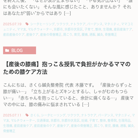
を終えた後、 「なぜか涙が止まらない」 「やる気が出ない」 「誰
にも会いたくない」 そんな風に感じたこと、ありませんか？ それ
はあなたが“弱い”からではあり […]
2025.07.19
シータヒーリング
,
ツクツク
,
ナトラケア
,
バーデンス
,
マタニティ
,
ママコミ
ュニティ
,
ママ友
,
マルチウォーター
,
京都市
,
京都市伏見区
,
子育て
,
整体
,
生理痛
,
産前産後ケア
,
産前産後のケア
,
産後ケア
,
産後の骨盤矯正
,
肩こり
,
育児
,
腰痛
,
通販
,
鍼灸
,
骨盤矯正
BLOG
【産後の膝痛】抱っこ＆授乳で負担がかかるママの
ための膝ケア方法
こんにちは、さくら鍼灸整骨院 代表 木藤です。 「産後からずっと
膝が痛い…」「立ち上がるとズキンとするし、しゃがむのもつら
い…」「赤ちゃんを抱っこしていると、余計に痛くなる…」 産後マ
マの中には、膝の痛みに悩まされている […]
2025.07.11
さくら
,
シータヒーリング
,
ツクツク
,
ナトラケア
,
バーデンス
,
マタニティ
,
マ
マ友
,
マルチウォーター
,
交通事故
,
京都市
,
京都市伏見区
,
妊婦
,
子育て
,
整体
,
整骨院
,
生理用品
,
生理痛
,
産前産後ケア
,
産前産後のケア
,
産後ケア
,
産後の骨盤矯正
,
肩こり
,
育児
,
腰痛
,
通販
,
鍼灸
,
骨盤矯正