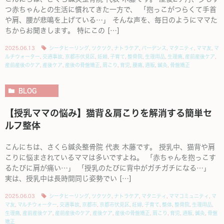
つ赤ちゃんとの生活に慣れてきた一方で、 「抱っこがつらくて手首
や肩、腰が悲鳴を上げている…」 そんな声を、毎日のようにママた
ちからお聞きします。 特にこの […]
2025.06.13
シータヒーリング
,
ツクツク
,
ナトラケア
,
バーデンス
,
マタニティ
,
ママ友
,
マ
ルチウォーター
,
交通事故
,
京都市伏見区
,
妊婦
,
子育て
,
整骨院
,
生理用品
,
生理痛
,
産前産後ケア
,
産前産後のケア
,
産後ケア
,
産後の骨盤矯正
,
肩こり
,
育児
,
腰痛
,
通販
,
鍼灸
,
骨盤矯正
BLOG
【授乳ママの悩み】猫背＆肩こりを解消する簡単セ
ルフ整体
こんにちは、さくら鍼灸整骨院 代表 木藤です。 授乳中、猫背や肩
こりに悩まされているママは多いですよね。 「赤ちゃんを抱っこす
るたびに肩が痛い…」 「授乳のたびに背中がガチガチになる…」
実は、授乳中は長時間同じ姿勢でい […]
2025.06.03
シータヒーリング
,
ツクツク
,
ナトラケア
,
マタニティ
,
ママコミュニティ
,
マ
マ友
,
マルチウォーター
,
交通事故
,
京都市
,
京都市伏見区
,
妊婦
,
子育て
,
整体
,
整骨院
,
生理用品
,
生理痛
,
産前産後ケア
,
産前産後のケア
,
産後ケア
,
産後の骨盤矯正
,
肩こり
,
育児
,
通販
,
鍼灸
,
骨盤
矯正