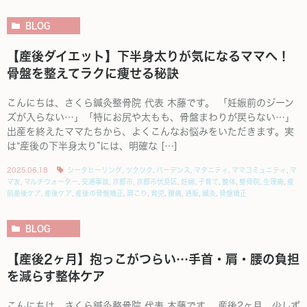
BLOG
【産後ダイエット】下半身太りが気になるママへ！
骨盤を整えてラクに痩せる秘訣
こんにちは、さくら鍼灸整骨院 代表 木藤です。 「妊娠前のジーン
ズが入らない…」「特にお尻や太もも、骨盤まわりが戻らない…」
出産を終えたママたちから、よくこんなお悩みをいただきます。実
は“産後の下半身太り”には、明確な […]
2025.06.18
シータヒーリング
,
ツクツク
,
バーデンス
,
マタニティ
,
ママコミュニティ
,
マ
マ友
,
マルチウォーター
,
交通事故
,
京都市
,
京都市伏見区
,
妊婦
,
子育て
,
整体
,
整骨院
,
生理痛
,
産
前産後ケア
,
産後ケア
,
産後の骨盤矯正
,
肩こり
,
育児
,
腰痛
,
通販
,
鍼灸
,
骨盤矯正
BLOG
【産後2ヶ月】抱っこがつらい…手首・肩・腰の負担
を減らす整体ケア
こんにちは、さくら鍼灸整骨院 代表 木藤です。 産後2ヶ月、少しず