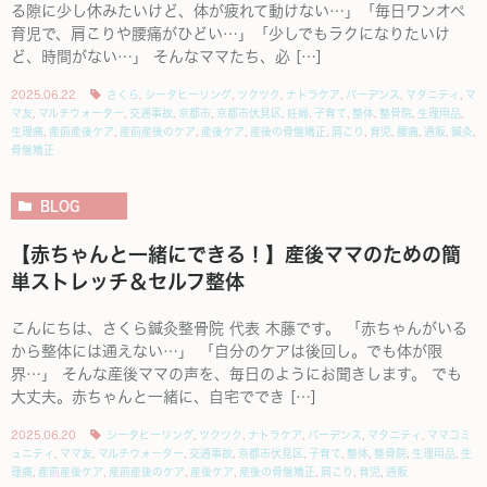
る隙に少し休みたいけど、体が疲れて動けない…」「毎日ワンオペ
育児で、肩こりや腰痛がひどい…」「少しでもラクになりたいけ
ど、時間がない…」 そんなママたち、必 […]
2025.06.22
さくら
,
シータヒーリング
,
ツクツク
,
ナトラケア
,
バーデンス
,
マタニティ
,
マ
マ友
,
マルチウォーター
,
交通事故
,
京都市
,
京都市伏見区
,
妊婦
,
子育て
,
整体
,
整骨院
,
生理用品
,
生理痛
,
産前産後ケア
,
産前産後のケア
,
産後ケア
,
産後の骨盤矯正
,
肩こり
,
育児
,
腰痛
,
通販
,
鍼灸
,
骨盤矯正
BLOG
【赤ちゃんと一緒にできる！】産後ママのための簡
単ストレッチ＆セルフ整体
こんにちは、さくら鍼灸整骨院 代表 木藤です。 「赤ちゃんがいる
から整体には通えない…」 「自分のケアは後回し。でも体が限
界…」 そんな産後ママの声を、毎日のようにお聞きします。 でも
大丈夫。赤ちゃんと一緒に、自宅ででき […]
2025.06.20
シータヒーリング
,
ツクツク
,
ナトラケア
,
バーデンス
,
マタニティ
,
ママコミ
ュニティ
,
ママ友
,
マルチウォーター
,
交通事故
,
京都市伏見区
,
子育て
,
整体
,
整骨院
,
生理用品
,
生
理痛
,
産前産後ケア
,
産前産後のケア
,
産後ケア
,
産後の骨盤矯正
,
肩こり
,
育児
,
通販