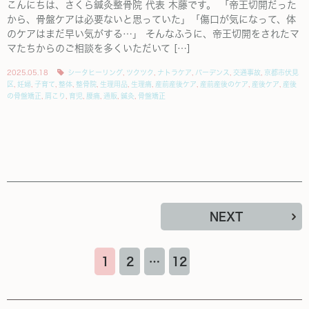
こんにちは、さくら鍼灸整骨院 代表 木藤です。 「帝王切開だった
から、骨盤ケアは必要ないと思っていた」「傷口が気になって、体
のケアはまだ早い気がする…」 そんなふうに、帝王切開をされたマ
マたちからのご相談を多くいただいて […]
2025.05.18
シータヒーリング
,
ツクツク
,
ナトラケア
,
バーデンス
,
交通事故
,
京都市伏見
区
,
妊婦
,
子育て
,
整体
,
整骨院
,
生理用品
,
生理痛
,
産前産後ケア
,
産前産後のケア
,
産後ケア
,
産後
の骨盤矯正
,
肩こり
,
育児
,
腰痛
,
通販
,
鍼灸
,
骨盤矯正
NEXT
1
2
…
12