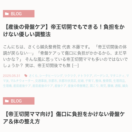
BLOG
【産後の骨盤ケア】帝王切開でもできる！負担をか
けない優しい調整法
こんにちは、さくら鍼灸整骨院 代表 木藤です。 「帝王切開後の体
調が戻らない…」「骨盤ケアって傷口に負担がかかるから、まだ早
いかな？」 そんな風に思っている帝王切開ママも多いのではないで
しょうか？ 実は、帝王切開後でも無 […]
2025.05.31
さくら
,
シータヒーリング
,
ツクツク
,
ナトラケア
,
バーデンス
,
マタニティ
,
マ
マ友
,
マルチウォーター
,
交通事故
,
京都市
,
京都市伏見区
,
妊婦
,
子育て
,
整体
,
整骨院
,
生理用品
,
生理痛
,
産前産後ケア
,
産前産後のケア
,
産後ケア
,
産後の骨盤矯正
,
肩こり
,
育児
,
腰痛
,
通販
,
鍼灸
BLOG
【帝王切開ママ向け】傷口に負担をかけない骨盤ケ
ア＆体の整え方