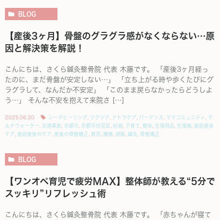
BLOG
【産後3ヶ月】骨盤のグラグラ感がなくならない…原
因と解決策を解説！
こんにちは、さくら鍼灸整骨院 代表 木藤です。 「産後3ヶ月経っ
たのに、まだ骨盤が安定しない…」 「立ち上がる時や歩くたびにグ
ラグラして、なんだか不安定」 「このまま戻らなかったらどうしよ
う…」 そんな不安を抱えて来院さ […]
2025.06.30
シータヒーリング
,
ツクツク
,
ナトラケア
,
バーデンス
,
ママコミュニティ
,
マ
ルチウォーター
,
交通事故
,
京都市
,
京都市伏見区
,
妊婦
,
子育て
,
整体
,
生理用品
,
生理痛
,
産前産後
ケア
,
産前産後のケア
,
産後の骨盤矯正
,
育児
,
腰痛
,
通販
,
鍼灸
,
骨盤矯正
BLOG
【ワンオペ育児で疲労MAX】整体師が教える“5分で
スッキリ”リフレッシュ術
こんにちは、さくら鍼灸整骨院 代表 木藤です。 「赤ちゃんが寝て