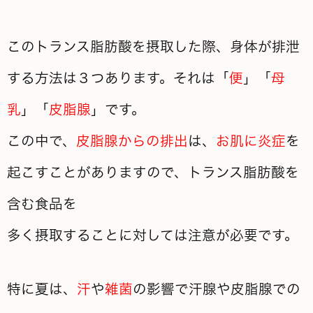
このトランス脂肪酸を摂取した際、身体が排泄
する方法は３つあります。それは「
便
」「
母
乳
」「
皮脂腺
」です。
この中で、
皮脂腺からの排出
は、
お肌に炎症
を
起こすことがありますので、トランス脂肪酸を
含む食品を
多く摂取することに
対しては注意が必要です。
特に夏は、
汗
や
雑菌
の影響で汗腺や皮脂腺での