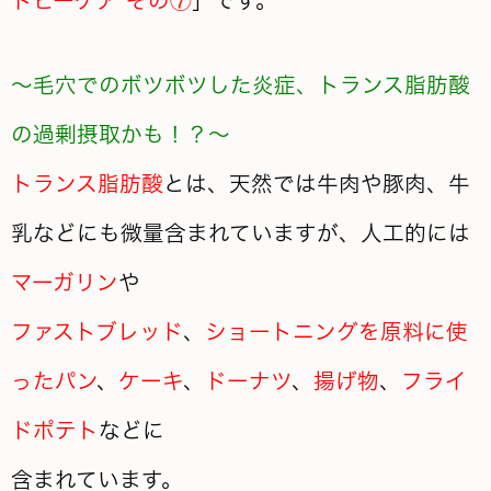
トピーケア その⑦
」です。
～毛穴でのボツボツした炎症、トランス脂肪酸
の過剰摂取かも！？～
トランス脂肪酸
とは、天然では牛肉や豚肉、牛
乳などにも微量含まれていますが、人工的には
マーガリン
や
ファストブレッド
、
ショートニングを原料に使
ったパン
、
ケーキ
、
ドーナツ
、
揚げ物
、
フライ
ドポテト
などに
含まれています。