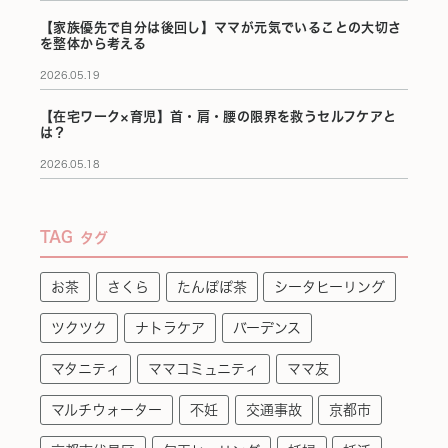
【家族優先で自分は後回し】ママが元気でいることの大切さ
を整体から考える
2026.05.19
【在宅ワーク×育児】首・肩・腰の限界を救うセルフケアと
は？
2026.05.18
TAG
タグ
お茶
さくら
たんぽぽ茶
シータヒーリング
ツクツク
ナトラケア
バーデンス
マタニティ
ママコミュニティ
ママ友
マルチウォーター
不妊
交通事故
京都市