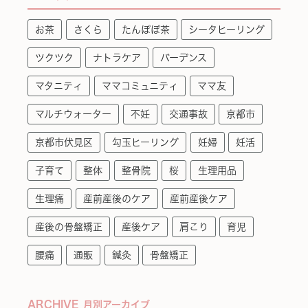
お茶
さくら
たんぽぽ茶
シータヒーリング
ツクツク
ナトラケア
バーデンス
マタニティ
ママコミュニティ
ママ友
マルチウォーター
不妊
交通事故
京都市
京都市伏見区
勾玉ヒーリング
妊婦
妊活
子育て
整体
整骨院
桜
生理用品
生理痛
産前産後のケア
産前産後ケア
産後の骨盤矯正
産後ケア
肩こり
育児
腰痛
通販
鍼灸
骨盤矯正
ARCHIVE
月別アーカイブ