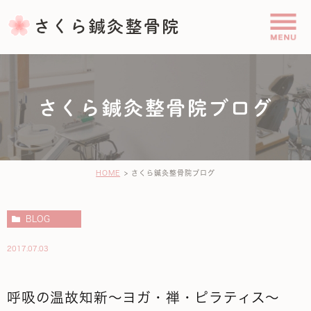
さくら鍼灸整骨院ブログ
HOME
さくら鍼灸整骨院ブログ
BLOG
2017.07.03
呼吸の温故知新～ヨガ・禅・ピラティス～