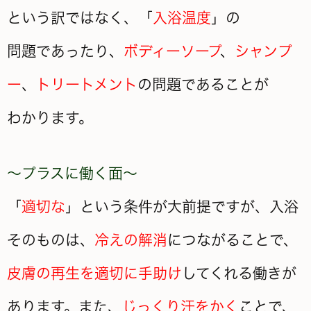
という訳ではなく、「
入浴温度
」の
問題であったり、
ボディーソープ
、
シャンプ
ー
、
トリートメント
の問題であることが
わかります。
～プラスに働く面～
「
適切な
」という条件が大前提ですが、入浴
そのものは、
冷えの解消
につながることで、
皮膚の再生を適切に手助け
してくれる働きが
あります。また、
じっくり汗をかく
ことで、