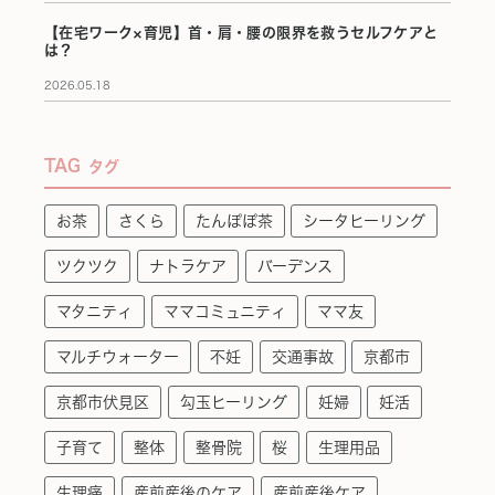
【在宅ワーク×育児】首・肩・腰の限界を救うセルフケアと
は？
2026.05.18
TAG
タグ
お茶
さくら
たんぽぽ茶
シータヒーリング
ツクツク
ナトラケア
バーデンス
マタニティ
ママコミュニティ
ママ友
マルチウォーター
不妊
交通事故
京都市
京都市伏見区
勾玉ヒーリング
妊婦
妊活
子育て
整体
整骨院
桜
生理用品
生理痛
産前産後のケア
産前産後ケア