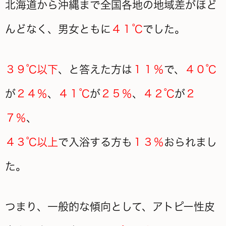
北海道から沖縄まで全国各地の地域差がほど
んどなく、男女ともに
４１℃
でした。
３９℃以下
、と答えた方は
１１％
で、
４０℃
が
２４％
、
４１℃
が
２５％
、
４２℃
が
２
７％
、
４３℃以上
で入浴する方も
１３％
おられまし
た。
つまり、一般的な傾向として、アトピー性皮