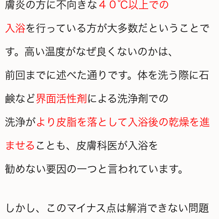
膚炎の方に不向きな
４０℃以上での
入浴
を行っている方が大多数だということで
す。高い温度がなぜ良くないのかは、
前回までに述べた通りです。体を洗う際に石
鹸など
界面活性剤
による洗浄剤での
洗浄が
より皮脂を落として入浴後の乾燥を進
ませる
ことも、皮膚科医が入浴を
勧めない要因の一つと言われています。
しかし、このマイナス点は解消できない問題