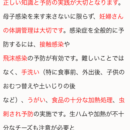
正しい知識と予防の実践が大切となります
。
母子感染を来す来さないに
限らず、
妊婦さん
の体調管理は
大切です
。感染症を全般的に予
防するには、
接触感染
や
飛沫感染
の予防が
有効です。難しいことでは
なく、
手洗い
（特に食事前、
外出後、子供の
おむつ替えや土いじりの後
など）、
うがい
、
食品の十分な加熱処理
、
虫
刺され予防
の実施です。生ハムや加熱が
不十
分なチーズも注意が必要と