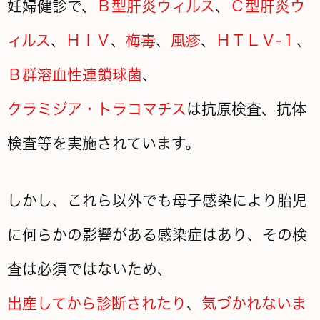
妊婦健診で、
Ｂ型肝炎ウィルス
、
Ｃ型肝炎ウ
ィルス
、
ＨＩＶ
、
梅毒
、
風疹
、
ＨＴＬＶ-１
、
Ｂ群溶血性連鎖球菌
、
クラミジア・トラコマチス
は抗原検査、抗体
検査等を実施されています。
しかし、これら以外でも母子感染により胎児
に何らかの影響がある感染症はあり、その検
査は必須ではないため、
出産してから
診断されたり
、
気づかれないま