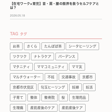
【在宅ワーク×育児】首・肩・腰の限界を救うセルフケアと
は？
2026.05.18
TAG
タグ
お茶
さくら
たんぽぽ茶
シータヒーリング
ツクツク
ナトラケア
バーデンス
マタニティ
ママコミュニティ
ママ友
マルチウォーター
不妊
交通事故
京都市
京都市伏見区
勾玉ヒーリング
妊婦
妊活
子育て
整体
整骨院
桜
生理用品
生理痛
産前産後のケア
産前産後ケア