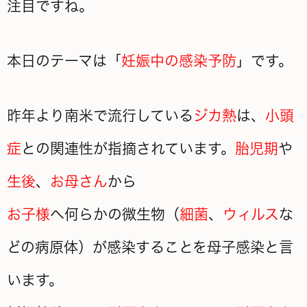
注目ですね。
本日のテーマは「
妊娠中の感染予防
」です。
昨年より南米で流行している
ジカ熱
は、
小頭
症
との関連性が指摘されています。
胎児期
や
生後
、
お母さん
から
お子様
へ何らかの
微生物（
細菌
、
ウィルス
な
どの病原体）が感染することを母子感染と言
います。