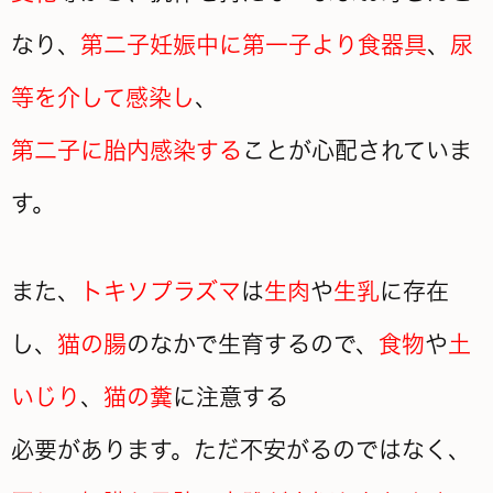
なり、
第二子妊娠中に第一子より食器具
、
尿
等を介して感染し
、
第二子に胎内感染する
ことが心配されていま
す。
また、
トキソプラズマ
は
生肉
や
生乳
に存在
し、
猫の腸
のなかで生育するので、
食物
や
土
いじり
、
猫の糞
に注意する
必要があります。
ただ不安がるのではなく、