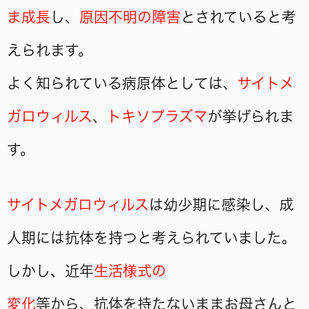
ま成長
し、
原因不明の障害
とされていると考
えられます。
よく知られている病原体としては、
サイトメ
ガロウィルス
、
トキソプラズマ
が挙げられま
す。
サイトメガロウィルス
は
幼少期に
感染し、成
人期には抗体を持つと考えられていました。
しかし、近年
生活様式の
変化
等から、抗体を
持たないままお母さんと