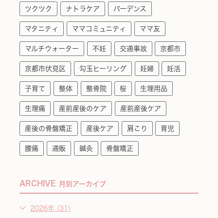
ツクツク
ナトラケア
バーデンス
マタニティ
ママコミュニティ
ママ友
マルチウォーター
不妊
交通事故
京都市
京都市伏見区
勾玉ヒーリング
妊婦
妊活
子育て
整体
整骨院
桜
生理用品
生理痛
産前産後のケア
産前産後ケア
産後の骨盤矯正
産後ケア
肩こり
育児
腰痛
通販
鍼灸
骨盤矯正
ARCHIVE
月別アーカイブ
2026年 (31)