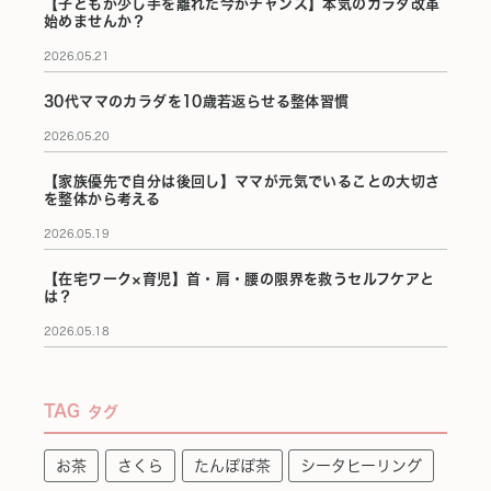
【子どもが少し手を離れた今がチャンス】本気のカラダ改革
始めませんか？
2026.05.21
30代ママのカラダを10歳若返らせる整体習慣
2026.05.20
【家族優先で自分は後回し】ママが元気でいることの大切さ
を整体から考える
2026.05.19
【在宅ワーク×育児】首・肩・腰の限界を救うセルフケアと
は？
2026.05.18
TAG
タグ
お茶
さくら
たんぽぽ茶
シータヒーリング