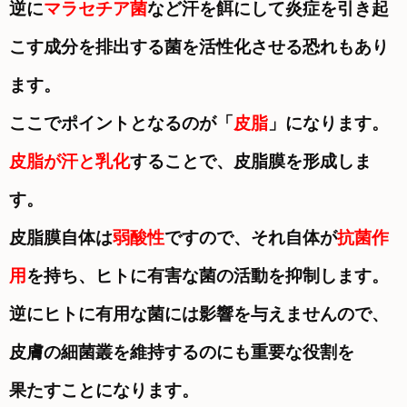
逆に
マラセチア菌
など汗を餌にして炎症を引き起
こす成分を排出する菌を活性化させる恐れもあり
ます。
ここでポイントとなるのが「
皮脂
」になります。
皮脂が汗と乳化
することで、皮脂膜を形成しま
す。
皮脂膜自体は
弱酸性
ですので、それ自体が
抗菌作
用
を持ち、ヒトに有害な菌の活動を抑制します。
逆にヒトに有用な菌には影響を与えませんので、
皮膚の細菌叢を維持するのにも重要な役割を
果たすことになります。