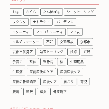
お茶
さくら
たんぽぽ茶
シータヒーリング
ツクツク
ナトラケア
バーデンス
マタニティ
ママコミュニティ
ママ友
マルチウォーター
不妊
交通事故
京都市
京都市伏見区
勾玉ヒーリング
妊婦
妊活
子育て
整体
整骨院
桜
生理用品
生理痛
産前産後のケア
産前産後ケア
産後の骨盤矯正
産後ケア
肩こり
育児
腰痛
通販
鍼灸
骨盤矯正