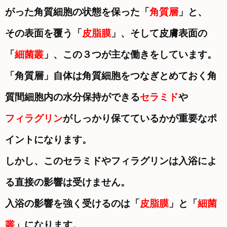
がった角質細胞の状態を保った「
角質層
」と、
その表面を覆う「
皮脂膜
」、
そして皮膚表面の
「
細菌叢
」、この３つが主な働きをしています。
「角質層」自体は角質細胞をつなぎとめておく角
質間細胞内の水分保持ができる
セラミド
や
フィラグリン
がしっかり保てているかが
重要なポ
イントになります。
しかし、このセラミドやフィラグリンは入浴によ
る直接の影響は受けません。
入浴の影響を強く受けるのは「
皮脂膜
」と「
細菌
叢
」になります。