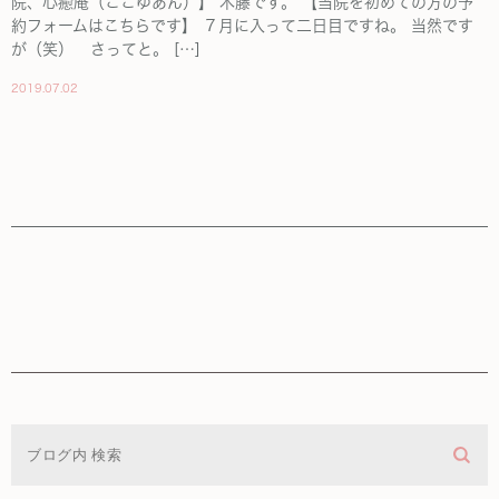
院、心癒庵（ここゆあん）】 木藤です。 【当院を初めての方の予
約フォームはこちらです】 ７月に入って二日目ですね。 当然です
が（笑） さってと。 […]
2019.07.02