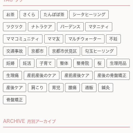
お茶
さくら
たんぽぽ茶
シータヒーリング
ツクツク
ナトラケア
バーデンス
マタニティ
ママコミュニティ
ママ友
マルチウォーター
不妊
交通事故
京都市
京都市伏見区
勾玉ヒーリング
妊婦
妊活
子育て
整体
整骨院
桜
生理用品
生理痛
産前産後のケア
産前産後ケア
産後の骨盤矯正
産後ケア
肩こり
育児
腰痛
通販
鍼灸
骨盤矯正
ARCHIVE
月別アーカイブ