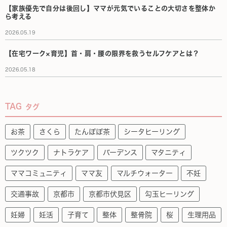
【家族優先で自分は後回し】ママが元気でいることの大切さを整体か
ら考える
2026.05.19
【在宅ワーク×育児】首・肩・腰の限界を救うセルフケアとは？
2026.05.18
TAG
タグ
お茶
さくら
たんぽぽ茶
シータヒーリング
ツクツク
ナトラケア
バーデンス
マタニティ
ママコミュニティ
ママ友
マルチウォーター
不妊
交通事故
京都市
京都市伏見区
勾玉ヒーリング
妊婦
妊活
子育て
整体
整骨院
桜
生理用品