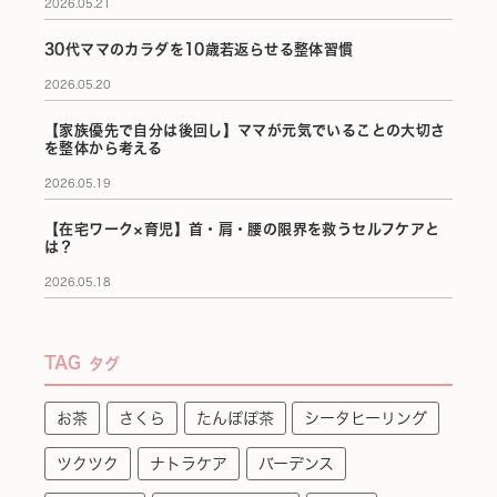
2026.05.21
30代ママのカラダを10歳若返らせる整体習慣
2026.05.20
【家族優先で自分は後回し】ママが元気でいることの大切さ
を整体から考える
2026.05.19
【在宅ワーク×育児】首・肩・腰の限界を救うセルフケアと
は？
2026.05.18
TAG
タグ
お茶
さくら
たんぽぽ茶
シータヒーリング
ツクツク
ナトラケア
バーデンス