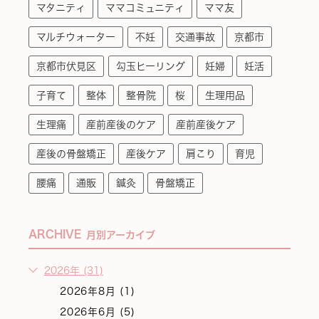
マタニティ
ママコミュニティ
ママ友
マルチウォーター
不妊
交通事故
京都市
京都市伏見区
勾玉ヒーリング
妊婦
妊活
子育て
整体
整骨院
桜
生理用品
生理痛
産前産後のケア
産前産後ケア
産後の骨盤矯正
産後ケア
肩こり
育児
腰痛
通販
鍼灸
骨盤矯正
ARCHIVE
月別アーカイブ
2026年 (31)
2026年8月 (1)
2026年6月 (5)