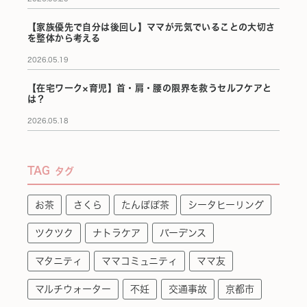
【家族優先で自分は後回し】ママが元気でいることの大切さ
を整体から考える
2026.05.19
【在宅ワーク×育児】首・肩・腰の限界を救うセルフケアと
は？
2026.05.18
TAG
タグ
お茶
さくら
たんぽぽ茶
シータヒーリング
ツクツク
ナトラケア
バーデンス
マタニティ
ママコミュニティ
ママ友
マルチウォーター
不妊
交通事故
京都市