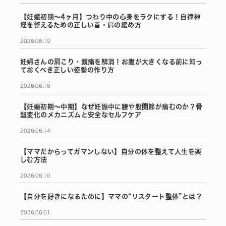
【妊娠初期〜4ヶ月】つわり中の心身をラクにする！自律神
経を整えるための正しい首・肩の緩め方
2026.06.19
妊婦さんの肩こり・頭痛を解消！お腹が大きくなる前に知っ
ておくべき正しい姿勢の作り方
2026.06.18
【妊娠初期〜中期】なぜ妊娠中に腰や股関節が痛むのか？骨
盤変化のメカニズムと安全なセルフケア
2026.06.14
【ママだからってガマンしない】自分の体を整えて人生を楽
しむ方法
2026.06.10
【自分を好きになるために】ママの“リスタート整体”とは？
2026.06.01