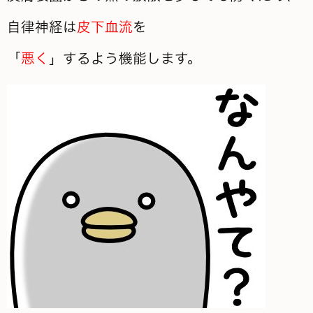
自律神経は
皮下血流
を
「
悪く
」するよう機能します。