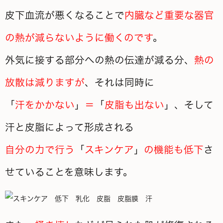
皮下血流が悪くなることで
内臓など重要な器官
の熱が減らないように働くのです
。
外気に接する部分への熱の伝達が減る分、
熱の
放散は減りますが
、それは同時に
「
汗をかかない
」
＝
「
皮脂も出ない
」、そして
汗と皮脂によって形成される
自分の力で行う
「
スキンケア
」
の機能も低下
さ
せていることを意味します。