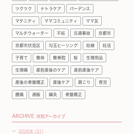
ツクツク
ナトラケア
バーデンス
マタニティ
ママコミュニティ
ママ友
マルチウォーター
不妊
交通事故
京都市
京都市伏見区
勾玉ヒーリング
妊婦
妊活
子育て
整体
整骨院
桜
生理用品
生理痛
産前産後のケア
産前産後ケア
産後の骨盤矯正
産後ケア
肩こり
育児
腰痛
通販
鍼灸
骨盤矯正
ARCHIVE
月別アーカイブ
2026年 (31)