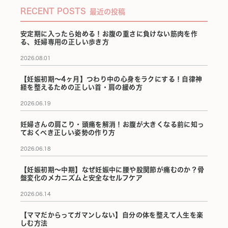
RECENT POSTS
最近の投稿
安定期に入ったら始める！お腹の重さに負けない筋肉を作
る、妊婦専用の正しい歩き方
2026.08.01
【妊娠初期〜4ヶ月】つわり中の心身をラクにする！自律神
経を整えるための正しい首・肩の緩め方
2026.06.19
妊婦さんの肩こり・頭痛を解消！お腹が大きくなる前に知っ
ておくべき正しい姿勢の作り方
2026.06.18
【妊娠初期〜中期】なぜ妊娠中に腰や股関節が痛むのか？骨
盤変化のメカニズムと安全なセルフケア
2026.06.14
【ママだからってガマンしない】自分の体を整えて人生を楽
しむ方法