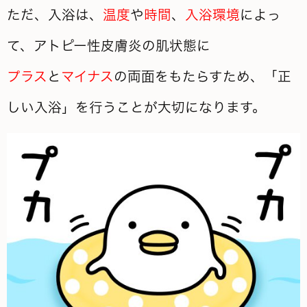
ただ、入浴は、
温度
や
時間
、
入浴環境
によっ
て、アトピー性皮膚炎の肌状態に
プラス
と
マイナス
の両面をもたらすため、「正
しい入浴」を行うことが大切になります。