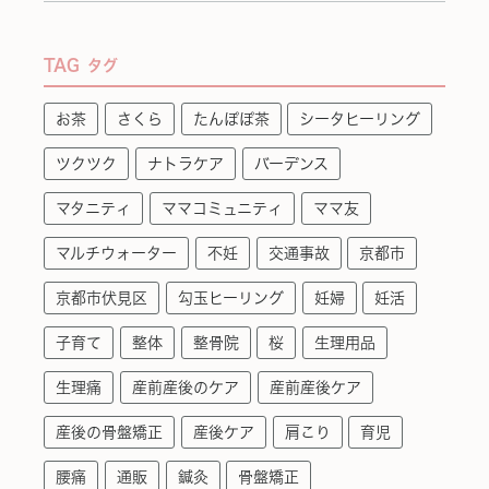
TAG
タグ
お茶
さくら
たんぽぽ茶
シータヒーリング
ツクツク
ナトラケア
バーデンス
マタニティ
ママコミュニティ
ママ友
マルチウォーター
不妊
交通事故
京都市
京都市伏見区
勾玉ヒーリング
妊婦
妊活
子育て
整体
整骨院
桜
生理用品
生理痛
産前産後のケア
産前産後ケア
産後の骨盤矯正
産後ケア
肩こり
育児
腰痛
通販
鍼灸
骨盤矯正