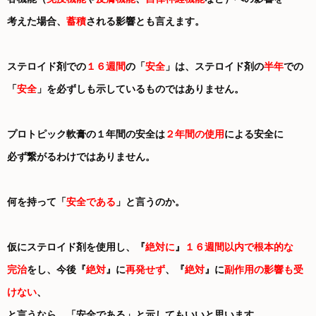
考えた場合、
蓄積
される影響とも言えます。
ステロイド剤での
１６週間
の「
安全
」は、ステロイド剤の
半年
での
「
安全
」を必ずしも示しているものではありません。
プロトピック軟膏の１年間の安全は
２年間の使用
による安全に
必ず繋がるわけではありません。
何を持って「
安全である
」と言うのか。
仮にステロイド剤を使用し、『
絶対に
』
１６週間以内で根本的な
完治
をし、今後『
絶対
』に
再発せず
、『
絶対
』に
副作用の影響も受
けない
、
と言うなら、「安全である」と示してもいいと思います。