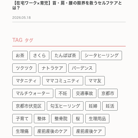
【在宅ワーク×育児】首・肩・腰の限界を救うセルフケアと
は？
2026.05.18
TAG
タグ
お茶
さくら
たんぽぽ茶
シータヒーリング
ツクツク
ナトラケア
バーデンス
マタニティ
ママコミュニティ
ママ友
マルチウォーター
不妊
交通事故
京都市
京都市伏見区
勾玉ヒーリング
妊婦
妊活
子育て
整体
整骨院
桜
生理用品
生理痛
産前産後のケア
産前産後ケア