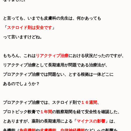
と言っても、いまでも皮膚科の先生は、何かあっても
「
ステロイド剤は安全です
」
って言いますけどね。
もちろん、これは
リアクティブ治療
における状況だったのですが、
リアクティブ治療として長期連用が問題である治療法が、
プロアクティブ治療では問題ない、とする根拠は一体どこに
あるのでしょうか？
プロアクティブ治療では、ステロイド剤で
１６週間
、
プロトピック軟膏で
１年間
の観察期間を経て安全性を確認した、
とありますが、薬剤の長期連用による「
マイナスの影響
」は、
各機能（
免疫機能
や
皮膚機能
、
自律神経機能
など）への影響を