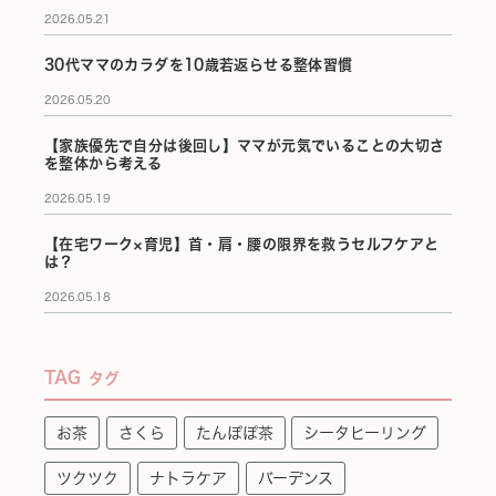
2026.05.21
30代ママのカラダを10歳若返らせる整体習慣
2026.05.20
【家族優先で自分は後回し】ママが元気でいることの大切さ
を整体から考える
2026.05.19
【在宅ワーク×育児】首・肩・腰の限界を救うセルフケアと
は？
2026.05.18
TAG
タグ
お茶
さくら
たんぽぽ茶
シータヒーリング
ツクツク
ナトラケア
バーデンス