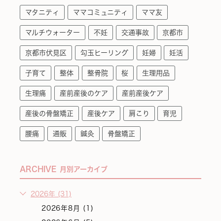
マタニティ
ママコミュニティ
ママ友
マルチウォーター
不妊
交通事故
京都市
京都市伏見区
勾玉ヒーリング
妊婦
妊活
子育て
整体
整骨院
桜
生理用品
生理痛
産前産後のケア
産前産後ケア
産後の骨盤矯正
産後ケア
肩こり
育児
腰痛
通販
鍼灸
骨盤矯正
ARCHIVE
月別アーカイブ
2026年 (31)
2026年8月 (1)