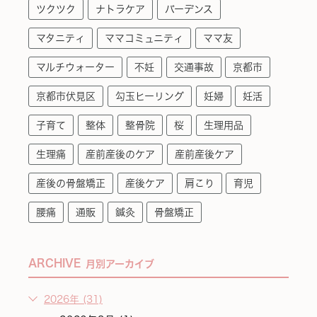
ツクツク
ナトラケア
バーデンス
マタニティ
ママコミュニティ
ママ友
マルチウォーター
不妊
交通事故
京都市
京都市伏見区
勾玉ヒーリング
妊婦
妊活
子育て
整体
整骨院
桜
生理用品
生理痛
産前産後のケア
産前産後ケア
産後の骨盤矯正
産後ケア
肩こり
育児
腰痛
通販
鍼灸
骨盤矯正
ARCHIVE
月別アーカイブ
2026年 (31)