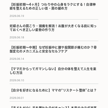
【妊娠初期〜4ヶ月】つわり中の心身をラクにする！自律神
経を整えるための正しい首・肩の緩め方
2026.06.19
妊婦さんの肩こり・頭痛を解消！お腹が大きくなる前に知っ
ておくべき正しい姿勢の作り方
2026.06.18
【妊娠初期〜中期】なぜ妊娠中に腰や股関節が痛むのか？骨
盤変化のメカニズムと安全なセルフケア
2026.06.14
【ママだからってガマンしない】自分の体を整えて人生を楽
しむ方法
2026.06.10
【自分を好きになるために】ママの“リスタート整体”とは？
2026.06.01
【子どもが少し手を離れた今がチャンス】本気のカラダ改革