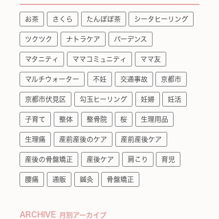
お茶
さくら
たんぽぽ茶
シータヒーリング
ツクツク
ナトラケア
バーデンス
マタニティ
ママコミュニティ
ママ友
マルチウォーター
不妊
交通事故
京都市
京都市伏見区
勾玉ヒーリング
妊婦
妊活
子育て
整体
整骨院
桜
生理用品
生理痛
産前産後のケア
産前産後ケア
産後の骨盤矯正
産後ケア
肩こり
育児
腰痛
通販
鍼灸
骨盤矯正
ARCHIVE
月別アーカイブ