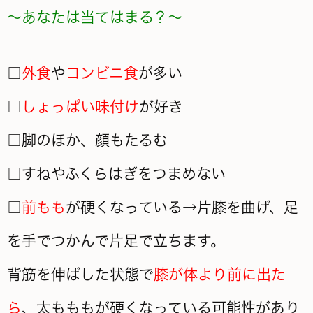
～あなたは当てはまる？～
□
外食
や
コンビニ食
が多い
□
しょっぱい味付け
が好き
□脚のほか、顔もたるむ
□すねやふくらはぎをつまめない
□
前もも
が硬くなっている→片膝を曲げ、足
を手でつかんで片足で立ちます。
背筋を伸ばした状態で
膝が体より前に出た
ら
、太もももが硬くなっている可能性があり