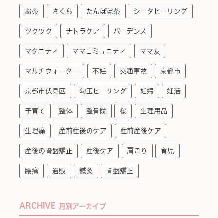
お茶
さくら
たんぽぽ茶
シータヒーリング
ツクツク
ナトラケア
バーデンス
マタニティ
ママコミュニティ
ママ友
マルチウォーター
不妊
交通事故
京都市
京都市伏見区
勾玉ヒーリング
妊婦
妊活
子育て
整体
整骨院
桜
生理用品
生理痛
産前産後のケア
産前産後ケア
産後の骨盤矯正
産後ケア
肩こり
育児
腰痛
通販
鍼灸
骨盤矯正
ARCHIVE
月別アーカイブ