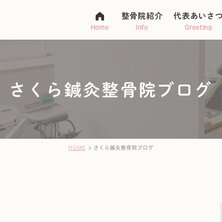
整骨院紹介
代表あいさ
Home
Info
Greeting
さくら鍼灸整骨院ブログ
マタニティ整体
アトピー
不妊・子宝
ージ
HOME
さくら鍼灸整骨院ブログ