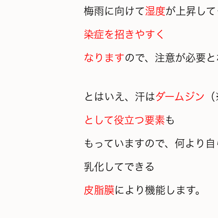
梅雨に向けて
湿度
が上昇して
染症を招きやすく
なります
ので、注意が必要と
とはいえ、汗は
ダームジン
（
として役立つ要素
も
もっていますので、何より自
乳化してできる
皮脂膜
により機能します。