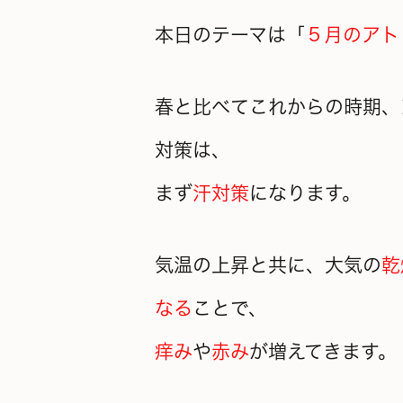
本日のテーマは「
５月のアト
春と比べてこれからの時期、
対策は、
まず
汗対策
になります。
気温の上昇と共に、大気の
乾
なる
ことで、
痒み
や
赤み
が増えてきます。