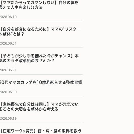
【ママだからってガマンしない】自分の体を
整えて人生を楽しむ方法
2026.06.10
【自分を好きになるために】ママの“リスター
ト整体”とは？
2026.06.01
【子どもが少し手を離れた今がチャンス】本
気のカラダ改革始めませんか？
2026.05.21
30代ママのカラダを10歳若返らせる整体習慣
2026.05.20
【家族優先で自分は後回し】ママが元気でい
ることの大切さを整体から考える
2026.05.19
【在宅ワーク×育児】首・肩・腰の限界を救う