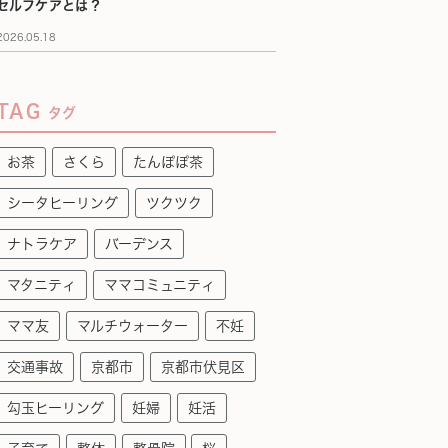
セルフケアとは？
2026.05.18
TAG
タグ
お茶
さくら
たんぽぽ茶
シータヒーリング
ツクツク
ナトラケア
バーデンス
マタニティ
ママコミュニティ
ママ友
マルチウォーター
不妊
交通事故
京都市
京都市伏見区
勾玉ヒーリング
妊婦
妊活