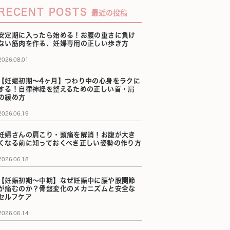
RECENT POSTS
最近の投稿
安定期に入ったら始める！お腹の重さに負け
ない筋肉を作る、妊婦専用の正しい歩き方
2026.08.01
【妊娠初期〜4ヶ月】つわり中の心身をラクに
する！自律神経を整えるための正しい首・肩
の緩め方
2026.06.19
妊婦さんの肩こり・頭痛を解消！お腹が大き
くなる前に知っておくべき正しい姿勢の作り方
2026.06.18
【妊娠初期〜中期】なぜ妊娠中に腰や股関節
が痛むのか？骨盤変化のメカニズムと安全な
セルフケア
2026.06.14