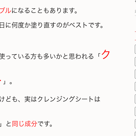
ブル
になることもあります。
日に何度か塗り直すのがベストです。
ク
使っている方も多いかと思われる「
ト
」。
けども、実はクレンジングシートは
」と
同じ成分
です。