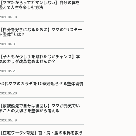
【ママだからってガマンしない】自分の体を
整えて人生を楽しむ方法
2026.06.10
【自分を好きになるために】ママの“リスター
ト整体”とは？
2026.06.01
【子どもが少し手を離れた今がチャンス】本
気のカラダ改革始めませんか？
2026.05.21
30代ママのカラダを10歳若返らせる整体習慣
2026.05.20
【家族優先で自分は後回し】ママが元気でい
ることの大切さを整体から考える
2026.05.19
【在宅ワーク×育児】首・肩・腰の限界を救う