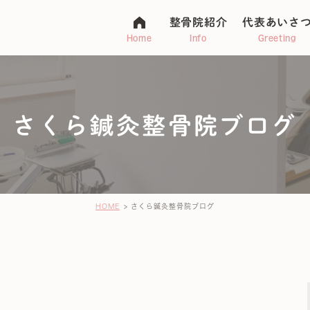
整骨院紹介
代表あいさ
Home
Info
Greeting
さくら鍼灸整骨院ブログ
マタニティ整体
アトピー
不妊・子宝
ージ
HOME
さくら鍼灸整骨院ブログ