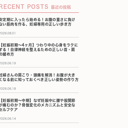
RECENT POSTS
最近の投稿
安定期に入ったら始める！お腹の重さに負け
ない筋肉を作る、妊婦専用の正しい歩き方
2026.08.01
【妊娠初期〜4ヶ月】つわり中の心身をラクに
する！自律神経を整えるための正しい首・肩
の緩め方
2026.06.19
妊婦さんの肩こり・頭痛を解消！お腹が大き
くなる前に知っておくべき正しい姿勢の作り方
2026.06.18
【妊娠初期〜中期】なぜ妊娠中に腰や股関節
が痛むのか？骨盤変化のメカニズムと安全な
セルフケア
2026.06.14