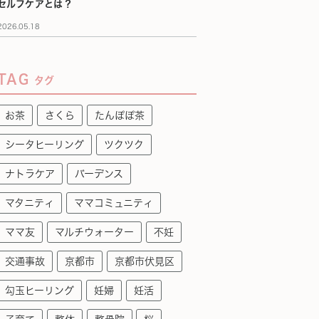
セルフケアとは？
2026.05.18
TAG
タグ
お茶
さくら
たんぽぽ茶
シータヒーリング
ツクツク
ナトラケア
バーデンス
マタニティ
ママコミュニティ
ママ友
マルチウォーター
不妊
交通事故
京都市
京都市伏見区
勾玉ヒーリング
妊婦
妊活