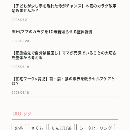
【子どもが少し手を離れた今がチャンス】本気のカラダ改革
始めませんか？
2026.05.21
30代ママのカラダを10歳若返らせる整体習慣
2026.05.20
【家族優先で自分は後回し】ママが元気でいることの大切さ
を整体から考える
2026.05.19
【在宅ワーク×育児】首・肩・腰の限界を救うセルフケアと
は？
2026.05.18
TAG
タグ
お茶
さくら
たんぽぽ茶
シータヒーリング