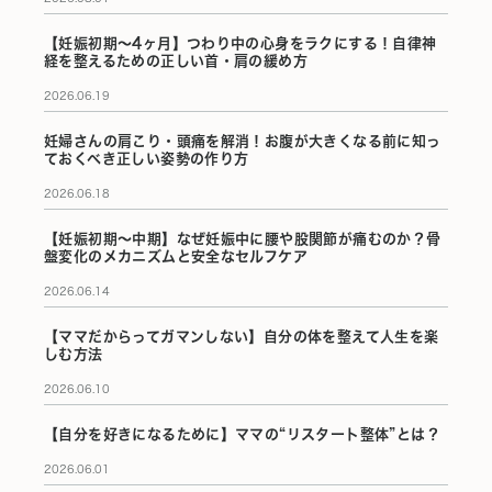
【妊娠初期〜4ヶ月】つわり中の心身をラクにする！自律神
経を整えるための正しい首・肩の緩め方
2026.06.19
妊婦さんの肩こり・頭痛を解消！お腹が大きくなる前に知っ
ておくべき正しい姿勢の作り方
2026.06.18
【妊娠初期〜中期】なぜ妊娠中に腰や股関節が痛むのか？骨
盤変化のメカニズムと安全なセルフケア
2026.06.14
【ママだからってガマンしない】自分の体を整えて人生を楽
しむ方法
2026.06.10
【自分を好きになるために】ママの“リスタート整体”とは？
2026.06.01