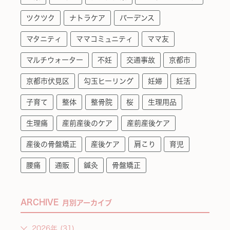
ツクツク
ナトラケア
バーデンス
マタニティ
ママコミュニティ
ママ友
マルチウォーター
不妊
交通事故
京都市
京都市伏見区
勾玉ヒーリング
妊婦
妊活
子育て
整体
整骨院
桜
生理用品
生理痛
産前産後のケア
産前産後ケア
産後の骨盤矯正
産後ケア
肩こり
育児
腰痛
通販
鍼灸
骨盤矯正
ARCHIVE
月別アーカイブ
2026年 (31)