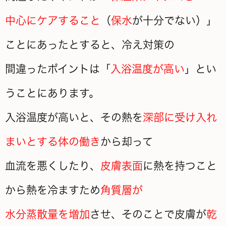
中心にケアすること
（
保水
が十分でない）」
ことにあったとすると、冷え対策の
間違ったポイントは「
入浴温度が高い
」とい
うことにあります。
入浴温度が高いと、その熱を
深部に受け入れ
まいとする体の働き
から却って
血流を悪くしたり、
皮膚表面
に熱を持つこと
から熱を冷ますため
角質層が
水分蒸散量を増加
させ、そのことで皮膚が
乾