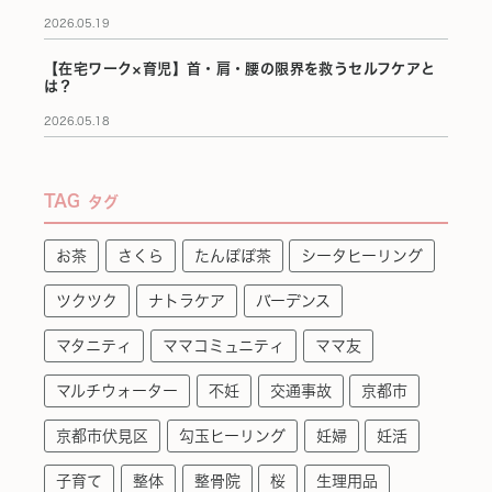
2026.05.19
【在宅ワーク×育児】首・肩・腰の限界を救うセルフケアと
は？
2026.05.18
TAG
タグ
お茶
さくら
たんぽぽ茶
シータヒーリング
ツクツク
ナトラケア
バーデンス
マタニティ
ママコミュニティ
ママ友
マルチウォーター
不妊
交通事故
京都市
京都市伏見区
勾玉ヒーリング
妊婦
妊活
子育て
整体
整骨院
桜
生理用品