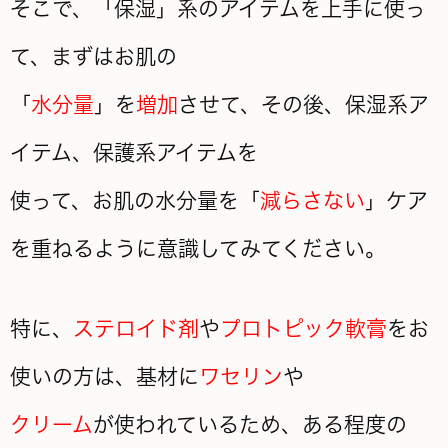
そこで、「保湿」系のアイテムを上手に使っ
て、まずはお肌の
「
水分量
」を
増加
させて、その後、保湿系ア
イテム、保護系アイテムを
使って、お肌の水分量を「
減らさない
」ケア
を重ねるように意識してみてください。
特に、
ステロイド剤
や
プロトピック軟膏
をお
使いの方は、基材に
ワセリン
や
クリーム
が使われているため、ある程度の