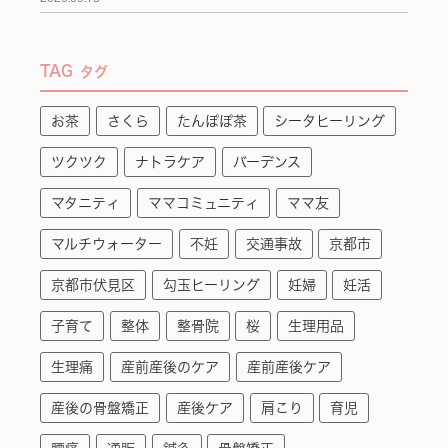
TAG
タグ
お茶
さくら
たんぽぽ茶
シータヒーリング
ツクツク
ナトラケア
バーデンス
マタニティ
ママコミュニティ
ママ友
マルチウォーター
不妊
交通事故
京都市
京都市伏見区
勾玉ヒーリング
妊婦
妊活
子育て
整体
整骨院
桜
生理用品
生理痛
産前産後のケア
産前産後ケア
産後の骨盤矯正
産後ケア
肩こり
育児