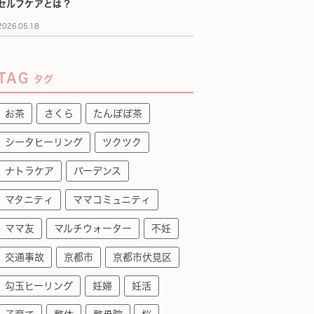
セルフケアとは？
2026.05.18
TAG
タグ
お茶
さくら
たんぽぽ茶
シータヒーリング
ツクツク
ナトラケア
バーデンス
マタニティ
ママコミュニティ
ママ友
マルチウォーター
不妊
交通事故
京都市
京都市伏見区
勾玉ヒーリング
妊婦
妊活