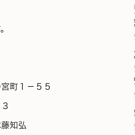
す。
の宮町１－５５
３３
木藤知弘