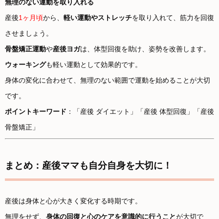
無理のない運動を取り入れる
産後
1ヶ月頃
から、
軽い運動やストレッチ
を取り入れて、筋力を回復
させましょう。
骨盤矯正運動
や
産後ヨガ
は、体型回復を助け、姿勢を改善します。
ウォーキング
も軽い運動として効果的です。
身体の変化に合わせて、無理のない範囲で運動を始めることが大切
です。
ポイントキーワード
：「産後 ダイエット」「産後 体型回復」「産後
骨盤矯正」
まとめ：産後ママも自分自身を大切に！
産後は身体と心が大きく変化する時期です。
無理をせず、
身体の回復と心のケアを意識的に行うこと
が大切で