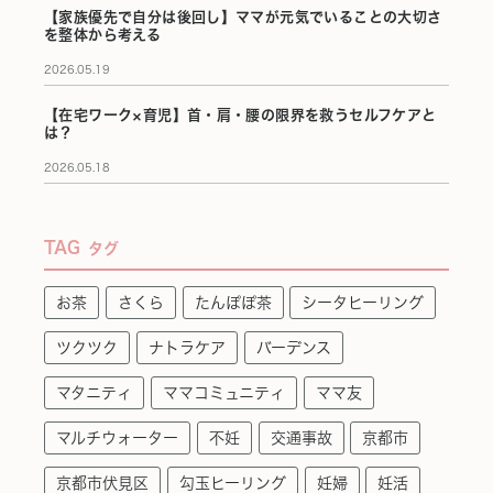
【家族優先で自分は後回し】ママが元気でいることの大切さ
を整体から考える
2026.05.19
【在宅ワーク×育児】首・肩・腰の限界を救うセルフケアと
は？
2026.05.18
TAG
タグ
お茶
さくら
たんぽぽ茶
シータヒーリング
ツクツク
ナトラケア
バーデンス
マタニティ
ママコミュニティ
ママ友
マルチウォーター
不妊
交通事故
京都市
京都市伏見区
勾玉ヒーリング
妊婦
妊活