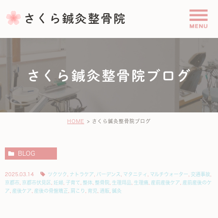
さくら鍼灸整骨院ブログ
HOME
さくら鍼灸整骨院ブログ
BLOG
2025.03.14
ツクツク
,
ナトラケア
,
バーデンス
,
マタニティ
,
マルチウォーター
,
交通事故
,
京都市
,
京都市伏見区
,
妊婦
,
子育て
,
整体
,
整骨院
,
生理用品
,
生理痛
,
産前産後ケア
,
産前産後のケ
ア
,
産後ケア
,
産後の骨盤矯正
,
肩こり
,
育児
,
通販
,
鍼灸