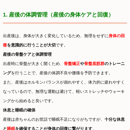
1. 産後の体調管理（産後の身体ケアと回復）
出産後は、身体が大きく変化しているため、無理をせずに
身体の回
復
を意識的に行うことが大切
です。
産後の骨盤ケアと体調管理
出産時に骨盤が大きく開くため、
骨盤矯正
や
骨盤底筋群
のトレーニ
ング
を行うことで、産後の体調不良や腰痛を予防できます。
また、産後はホルモンバランスが崩れやすく、体力的に疲れやすく
なっているので、無理な運動は避けて、軽いストレッチやウォーキ
ングから始めると良いです。
休息と睡眠の確保
産後は赤ちゃんのお世話で睡眠不足になりがちですが、
十分な休息
と
睡眠
を確保することが身体の回復に繋がります
。