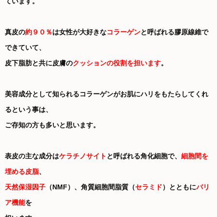
ています。
真皮の
約９０％
は女性が大好きな
コラーゲン
と呼ばれる膠原線維で
できていて、
皮下脂肪と共に皮膚の
クッションの役割を担います
。
美容成分として知られるコラーゲンがお肌にハリをもたらしてくれ
るという事は、
ご存知の方も多いと思います。
表皮の主な成分は
ケラチノサイト
と呼ばれる角化細胞で、
細胞間を
埋める皮脂
、
天然保湿因子
（NMF）、角質細胞間脂質（
セラミド
）とともに
バリ
ア機能
を