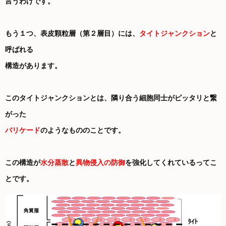
言うわけです。
もう１つ、表皮顆粒層（第２層目）には、
タイトジャンクション
と
呼ばれる
構造があります。
このタイトジャンクションとは、隣り合う細胞同士がピッタリと繋
がった
バリケード
のようなもののことです。
この構造が
水分蒸散
と
異物侵入の防御
を強化してくれているってこ
とです。