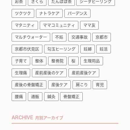
お茶
さくら
たんぽぽ茶
シータヒーリング
ツクツク
ナトラケア
バーデンス
マタニティ
ママコミュニティ
ママ友
マルチウォーター
不妊
交通事故
京都市
京都市伏見区
勾玉ヒーリング
妊婦
妊活
子育て
整体
整骨院
桜
生理用品
生理痛
産前産後のケア
産前産後ケア
産後の骨盤矯正
産後ケア
肩こり
育児
腰痛
通販
鍼灸
骨盤矯正
ARCHIVE
月別アーカイブ