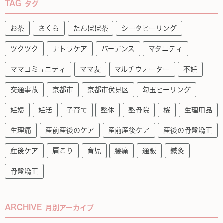
TAG
タグ
お茶
さくら
たんぽぽ茶
シータヒーリング
ツクツク
ナトラケア
バーデンス
マタニティ
ママコミュニティ
ママ友
マルチウォーター
不妊
交通事故
京都市
京都市伏見区
勾玉ヒーリング
妊婦
妊活
子育て
整体
整骨院
桜
生理用品
生理痛
産前産後のケア
産前産後ケア
産後の骨盤矯正
産後ケア
肩こり
育児
腰痛
通販
鍼灸
骨盤矯正
ARCHIVE
月別アーカイブ