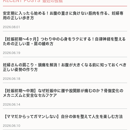
RECENT POSTS
最近の投稿
安定期に入ったら始める！お腹の重さに負けない筋肉を作る、妊婦専
用の正しい歩き方
2026.08.01
【妊娠初期〜4ヶ月】つわり中の心身をラクにする！自律神経を整える
ための正しい首・肩の緩め方
2026.06.19
妊婦さんの肩こり・頭痛を解消！お腹が大きくなる前に知っておくべき
正しい姿勢の作り方
2026.06.18
【妊娠初期〜中期】なぜ妊娠中に腰や股関節が痛むのか？骨盤変化の
メカニズムと安全なセルフケア
2026.06.14
【ママだからってガマンしない】自分の体を整えて人生を楽しむ方法
2026.06.10