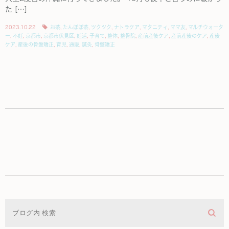
た […]
2023.10.22
お茶
,
たんぽぽ茶
,
ツクツク
,
ナトラケア
,
マタニティ
,
ママ友
,
マルチウォータ
ー
,
不妊
,
京都市
,
京都市伏見区
,
妊活
,
子育て
,
整体
,
整骨院
,
産前産後ケア
,
産前産後のケア
,
産後
ケア
,
産後の骨盤矯正
,
育児
,
通販
,
鍼灸
,
骨盤矯正