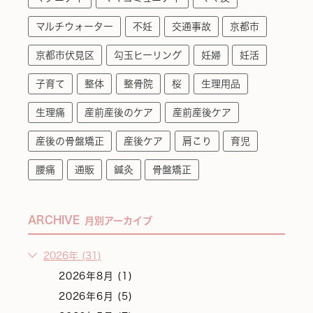
マルチウォーター
不妊
交通事故
京都市
京都市伏見区
勾玉ヒーリング
妊婦
妊活
子育て
整体
整骨院
桜
生理用品
生理痛
産前産後のケア
産前産後ケア
産後の骨盤矯正
産後ケア
肩こり
育児
腰痛
通販
鍼灸
骨盤矯正
ARCHIVE
月別アーカイブ
2026年 (31)
2026年8月 (1)
2026年6月 (5)