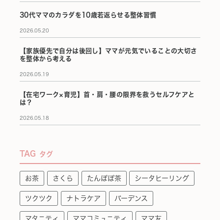
30代ママのカラダを10歳若返らせる整体習慣
2026.05.20
【家族優先で自分は後回し】ママが元気でいることの大切さ
を整体から考える
2026.05.19
【在宅ワーク×育児】首・肩・腰の限界を救うセルフケアと
は？
2026.05.18
TAG
タグ
お茶
さくら
たんぽぽ茶
シータヒーリング
ツクツク
ナトラケア
バーデンス
マタニティ
ママコミュニティ
ママ友