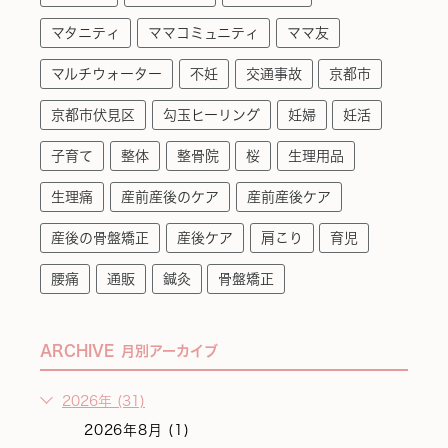
マタニティ
ママコミュニティ
ママ友
マルチウォーター
不妊
交通事故
京都市
京都市伏見区
勾玉ヒーリング
妊婦
妊活
子育て
整体
整骨院
桜
生理用品
生理痛
産前産後のケア
産前産後ケア
産後の骨盤矯正
産後ケア
肩こり
育児
腰痛
通販
鍼灸
骨盤矯正
ARCHIVE
月別アーカイブ
2026年 (31)
2026年8月 (1)