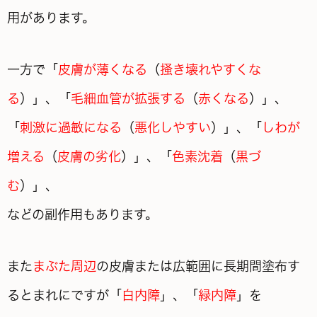
用があります。
一方で「
皮膚が薄くなる
（
掻き壊れやすくな
る
）」、「
毛細血管が拡張する
（
赤くなる
）」、
「
刺激に過敏になる
（
悪化しやすい
）」、「
しわが
増える
（
皮膚の劣化
）」、「
色素沈着
（
黒づ
む
）」、
などの副作用もあります。
また
まぶた周辺
の皮膚または広範囲に長期間塗布す
るとまれにですが「
白内障
」、「
緑内障
」を