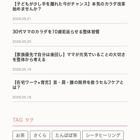
【子どもが少し手を離れた今がチャンス】本気のカラダ改革
始めませんか？
2026.05.21
30代ママのカラダを10歳若返らせる整体習慣
2026.05.20
【家族優先で自分は後回し】ママが元気でいることの大切さ
を整体から考える
2026.05.19
【在宅ワーク×育児】首・肩・腰の限界を救うセルフケアと
は？
2026.05.18
TAG
タグ
お茶
さくら
たんぽぽ茶
シータヒーリング