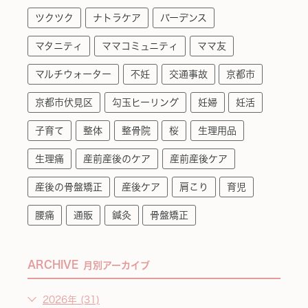
ツクツク
ナトラケア
バーデンス
マタニティ
ママコミュニティ
ママ友
マルチウォーター
不妊
交通事故
京都市
京都市伏見区
勾玉ヒーリング
妊婦
妊活
子育て
整体
整骨院
桜
生理用品
生理痛
産前産後のケア
産前産後ケア
産後の骨盤矯正
産後ケア
肩こり
育児
腰痛
通販
鍼灸
骨盤矯正
ARCHIVE
月別アーカイブ
2026年 (31)