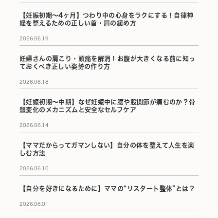
【妊娠初期〜4ヶ月】つわり中の心身をラクにする！自律神
経を整えるための正しい首・肩の緩め方
2026.06.19
妊婦さんの肩こり・頭痛を解消！お腹が大きくなる前に知っ
ておくべき正しい姿勢の作り方
2026.06.18
【妊娠初期〜中期】なぜ妊娠中に腰や股関節が痛むのか？骨
盤変化のメカニズムと安全なセルフケア
2026.06.14
【ママだからってガマンしない】自分の体を整えて人生を楽
しむ方法
2026.06.10
【自分を好きになるために】ママの“リスタート整体”とは？
2026.06.01