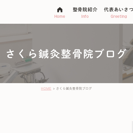
整骨院紹介
代表あいさ
Home
Info
Greeting
さくら鍼灸整骨院ブログ
マタニティ整体
アトピー
不妊・子宝
ージ
HOME
さくら鍼灸整骨院ブログ