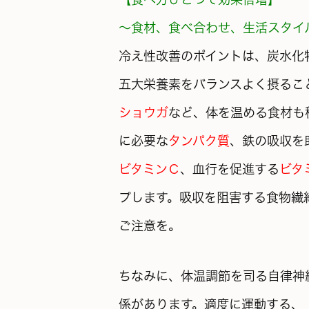
～食材、食べ合わせ、生活スタイ
冷え性改善のポイントは、炭水化
五大栄養素をバランスよく摂るこ
ショウガ
など、
体を温める食材も
に必要な
タンパク質
、鉄の吸収を
ビタミンＣ
、血行を促進する
ビタ
プします。吸収を阻害する食物繊
ご注意を。
ちなみに、体温調節を司る
自律神
係があります。適度に運動する、