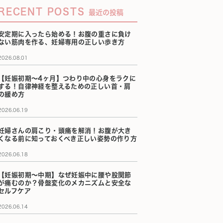
RECENT POSTS
最近の投稿
安定期に入ったら始める！お腹の重さに負け
ない筋肉を作る、妊婦専用の正しい歩き方
2026.08.01
【妊娠初期〜4ヶ月】つわり中の心身をラクに
する！自律神経を整えるための正しい首・肩
の緩め方
2026.06.19
妊婦さんの肩こり・頭痛を解消！お腹が大き
くなる前に知っておくべき正しい姿勢の作り方
2026.06.18
【妊娠初期〜中期】なぜ妊娠中に腰や股関節
が痛むのか？骨盤変化のメカニズムと安全な
セルフケア
2026.06.14