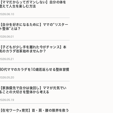
【ママだからってガマンしない】自分の体を
整えて人生を楽しむ方法
2026.06.10
【自分を好きになるために】ママの“リスター
ト整体”とは？
2026.06.01
【子どもが少し手を離れた今がチャンス】本
気のカラダ改革始めませんか？
2026.05.21
30代ママのカラダを10歳若返らせる整体習慣
2026.05.20
【家族優先で自分は後回し】ママが元気でい
ることの大切さを整体から考える
2026.05.19
【在宅ワーク×育児】首・肩・腰の限界を救う