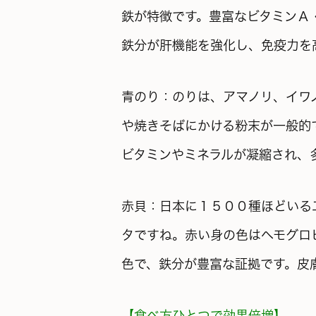
鉄が特徴です。豊富なビタミンＡ
鉄分が肝機能を
強化し、免疫力を
青のり：のりは、アマノリ、イワ
や焼きそばにかける粉末が一般的
ビタミンやミネラルが
凝縮され、
赤貝：日本に１５００種ほどいる
タですね。赤い身の色はヘモグロ
色で、鉄分が
豊富な証拠です。皮
【食べ方ひとつで効果倍増】