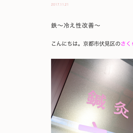
2017.11.21
鉄～冷え性改善～
こんにちは。京都市伏見区の
さく