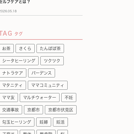
セルフケアとは？
2026.05.18
TAG
タグ
お茶
さくら
たんぽぽ茶
シータヒーリング
ツクツク
ナトラケア
バーデンス
マタニティ
ママコミュニティ
ママ友
マルチウォーター
不妊
交通事故
京都市
京都市伏見区
勾玉ヒーリング
妊婦
妊活