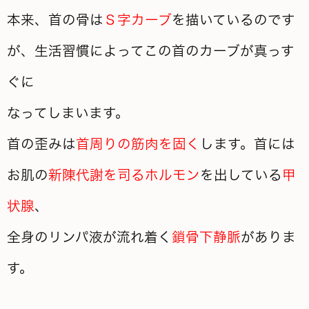
本来、首の骨は
Ｓ字カーブ
を描いているのです
が、生活習慣によってこの首のカーブが真っす
ぐに
なってしまいます。
首の歪みは
首周りの筋肉を固く
します。首には
お肌の
新陳代謝を司るホルモン
を出している
甲
状腺
、
全身のリンパ液が流れ着く
鎖骨下静脈
がありま
す。