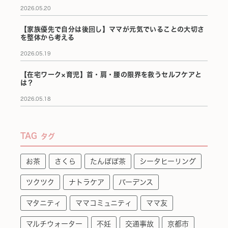
2026.05.20
【家族優先で自分は後回し】ママが元気でいることの大切さ
を整体から考える
2026.05.19
【在宅ワーク×育児】首・肩・腰の限界を救うセルフケアと
は？
2026.05.18
TAG
タグ
お茶
さくら
たんぽぽ茶
シータヒーリング
ツクツク
ナトラケア
バーデンス
マタニティ
ママコミュニティ
ママ友
マルチウォーター
不妊
交通事故
京都市