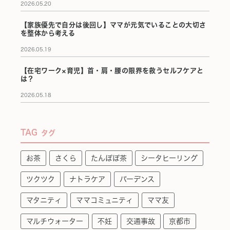
2026.05.20
【家族優先で自分は後回し】ママが元気でいることの大切さ
を整体から考える
2026.05.19
【在宅ワーク×育児】首・肩・腰の限界を救うセルフケアと
は？
2026.05.18
TAG
タグ
お茶
さくら
たんぽぽ茶
シータヒーリング
ツクツク
ナトラケア
バーデンス
マタニティ
ママコミュニティ
ママ友
マルチウォーター
不妊
交通事故
京都市