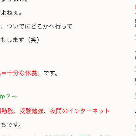
すよねぇ。
で、ついでにどこかへ行って
りもします（笑）
眠＝十分な休養
」です。
か？～
間勤務
、
受験勉強
、
夜間のインターネット
がちです。