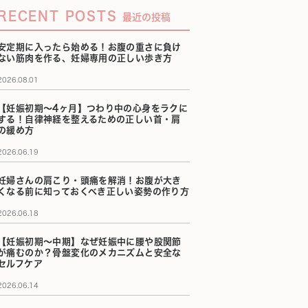
RECENT POSTS
最近の投稿
安定期に入ったら始める！お腹の重さに負け
ない筋肉を作る、妊婦専用の正しい歩き方
2026.08.01
【妊娠初期〜4ヶ月】つわり中の心身をラクに
する！自律神経を整えるための正しい首・肩
の緩め方
2026.06.19
妊婦さんの肩こり・頭痛を解消！お腹が大き
くなる前に知っておくべき正しい姿勢の作り方
2026.06.18
【妊娠初期〜中期】なぜ妊娠中に腰や股関節
が痛むのか？骨盤変化のメカニズムと安全な
セルフケア
2026.06.14