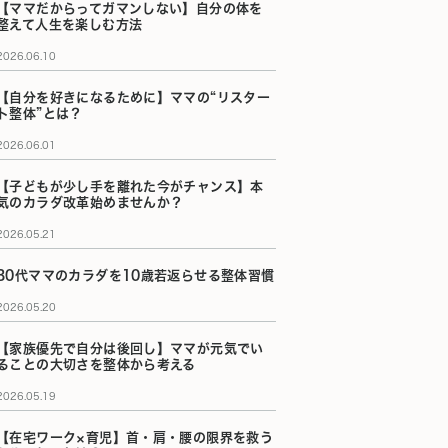
【ママだからってガマンしない】自分の体を
整えて人生を楽しむ方法
2026.06.10
【自分を好きになるために】ママの“リスター
ト整体”とは？
2026.06.01
【子どもが少し手を離れた今がチャンス】本
気のカラダ改革始めませんか？
2026.05.21
30代ママのカラダを10歳若返らせる整体習慣
2026.05.20
【家族優先で自分は後回し】ママが元気でい
ることの大切さを整体から考える
2026.05.19
【在宅ワーク×育児】首・肩・腰の限界を救う