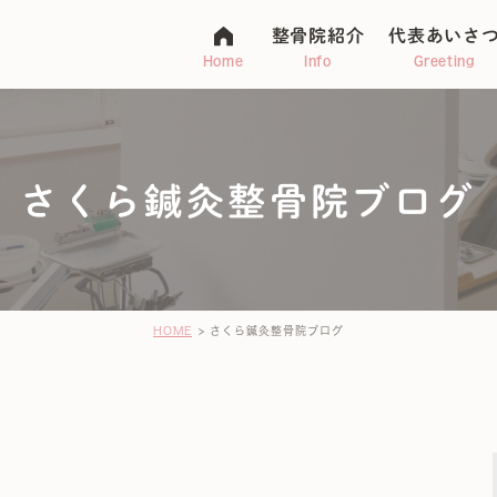
整骨院紹介
代表あいさ
Home
Info
Greeting
さくら鍼灸整骨院ブログ
マタニティ整体
アトピー
不妊・子宝
ージ
HOME
さくら鍼灸整骨院ブログ