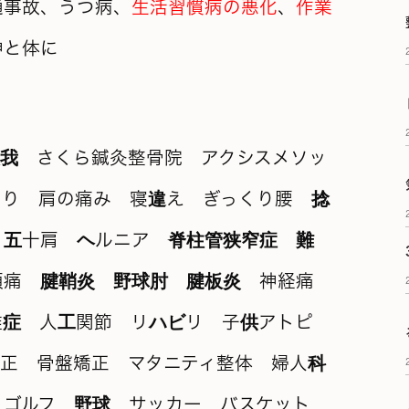
通事故、うつ病、
生活習慣病の悪化
、
作業
神と体に
。