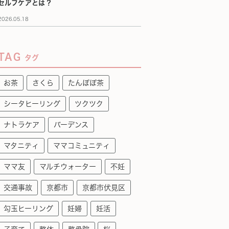
セルフケアとは？
2026.05.18
TAG
タグ
お茶
さくら
たんぽぽ茶
シータヒーリング
ツクツク
ナトラケア
バーデンス
マタニティ
ママコミュニティ
ママ友
マルチウォーター
不妊
交通事故
京都市
京都市伏見区
勾玉ヒーリング
妊婦
妊活