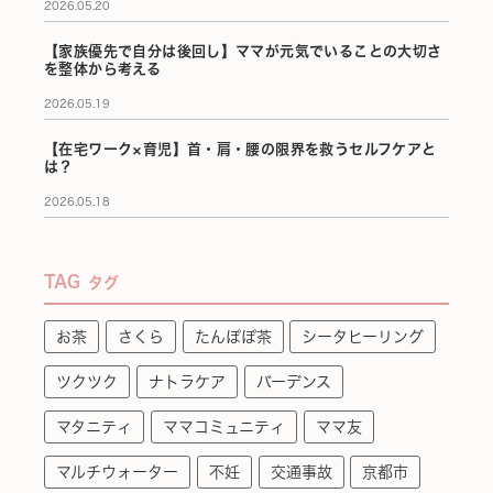
2026.05.20
【家族優先で自分は後回し】ママが元気でいることの大切さ
を整体から考える
2026.05.19
【在宅ワーク×育児】首・肩・腰の限界を救うセルフケアと
は？
2026.05.18
TAG
タグ
お茶
さくら
たんぽぽ茶
シータヒーリング
ツクツク
ナトラケア
バーデンス
マタニティ
ママコミュニティ
ママ友
マルチウォーター
不妊
交通事故
京都市