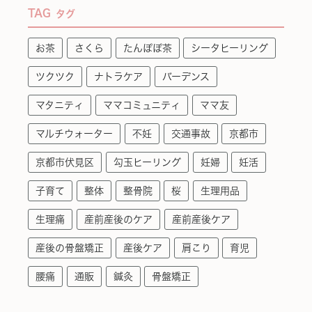
TAG
タグ
お茶
さくら
たんぽぽ茶
シータヒーリング
ツクツク
ナトラケア
バーデンス
マタニティ
ママコミュニティ
ママ友
マルチウォーター
不妊
交通事故
京都市
京都市伏見区
勾玉ヒーリング
妊婦
妊活
子育て
整体
整骨院
桜
生理用品
生理痛
産前産後のケア
産前産後ケア
産後の骨盤矯正
産後ケア
肩こり
育児
腰痛
通販
鍼灸
骨盤矯正