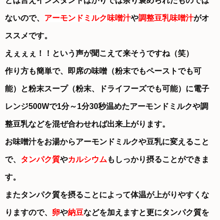
とは言えインスタントばかりでは余り褒められたものでは
ないので、
アーモンドミルク味噌汁
や
調整豆乳味噌汁
がオ
ススメです。
えぇぇぇ！！という声が聞こえて来そうですね（笑）
作り方も簡単で、即席の味噌（粉末でもペーストでも可
能）と粉末スープ（粉末、ドライフーズでも可能）に電子
レンジ500Wで1分～1分30秒温めたアーモンドミルクや調
整豆乳などを混ぜ合わせれば出来上がります。
お味噌汁をお湯からアーモンドミルクや豆乳に変えること
で、
タンパク質
や
カルシウム
もしっかり摂ることができま
す。
またタンパク質を摂ることによって体温が上がりやすくな
りますので、
卵
や
納豆
などを加えますと更にタンパク質を