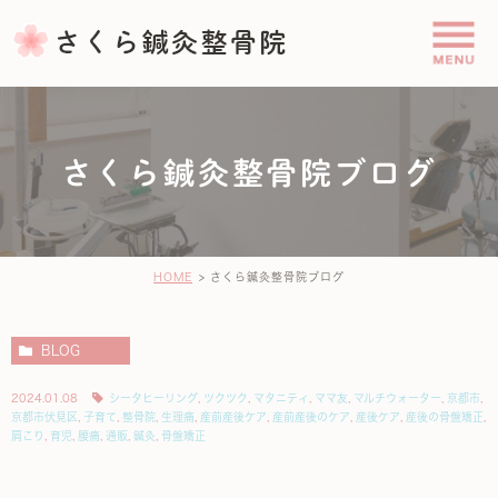
さくら鍼灸整骨院ブログ
HOME
さくら鍼灸整骨院ブログ
BLOG
2024.01.08
シータヒーリング
,
ツクツク
,
マタニティ
,
ママ友
,
マルチウォーター
,
京都市
,
京都市伏見区
,
子育て
,
整骨院
,
生理痛
,
産前産後ケア
,
産前産後のケア
,
産後ケア
,
産後の骨盤矯正
,
肩こり
,
育児
,
腰痛
,
通販
,
鍼灸
,
骨盤矯正