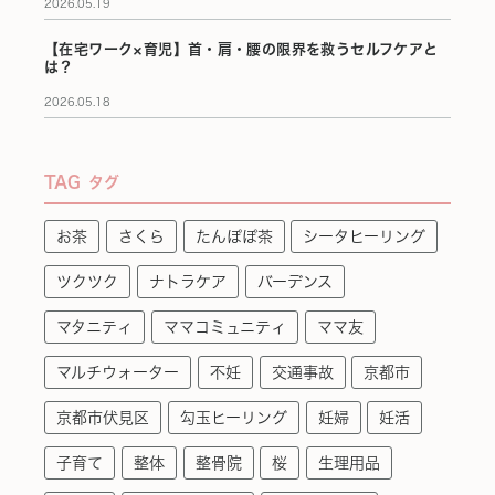
2026.05.19
【在宅ワーク×育児】首・肩・腰の限界を救うセルフケアと
は？
2026.05.18
TAG
タグ
お茶
さくら
たんぽぽ茶
シータヒーリング
ツクツク
ナトラケア
バーデンス
マタニティ
ママコミュニティ
ママ友
マルチウォーター
不妊
交通事故
京都市
京都市伏見区
勾玉ヒーリング
妊婦
妊活
子育て
整体
整骨院
桜
生理用品