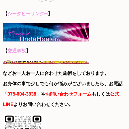
【
シータヒーリング®
】
【
交通事故
】
などお一人お一人に合わせた施術をしております。
お身体の事で少しでも何か悩みがございましたら、お電話
「
075-604-3838
」や
お問い合わせフォーム
もしくは
公式
LINE
よりお問い合わせください。