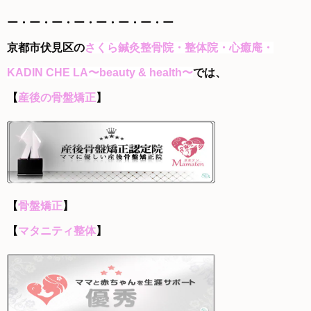
ー・ー・ー・ー・ー・ー・ー・ー
京都市伏見区の
さくら鍼灸整骨院・整体院・心癒庵・
KADIN CHE LA〜beauty & health〜
では、
【
産後の骨盤矯正
】
【
骨盤矯正
】
【
マタニティ整体
】