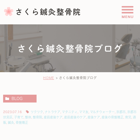
さくら鍼灸整骨院ブログ
HOME
さくら鍼灸整骨院ブログ
BLOG
2023.07.16
ツクツク
,
ナトラケア
,
マタニティ
,
ママ友
,
マルチウォーター
,
京都市
,
京都市
伏見区
,
子育て
,
整体
,
整骨院
,
産前産後ケア
,
産前産後のケア
,
産後ケア
,
産後の骨盤矯正
,
育児
,
通
販
,
鍼灸
,
骨盤矯正