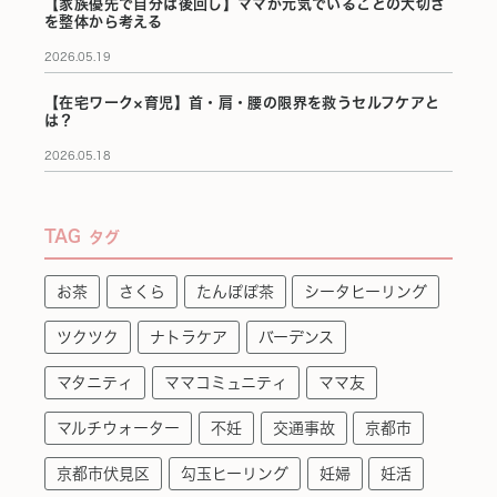
【家族優先で自分は後回し】ママが元気でいることの大切さ
を整体から考える
2026.05.19
【在宅ワーク×育児】首・肩・腰の限界を救うセルフケアと
は？
2026.05.18
TAG
タグ
お茶
さくら
たんぽぽ茶
シータヒーリング
ツクツク
ナトラケア
バーデンス
マタニティ
ママコミュニティ
ママ友
マルチウォーター
不妊
交通事故
京都市
京都市伏見区
勾玉ヒーリング
妊婦
妊活