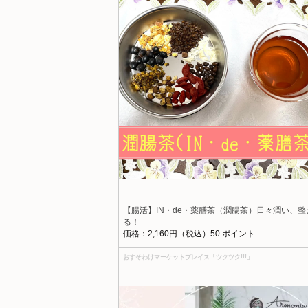
【腸活】IN・de・薬膳茶（潤腸茶）日々潤い、整
る！
価格：2,160円（税込）50 ポイント
おすそわけマーケットプレイス「ツクツク!!!」