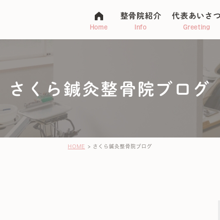
整骨院紹介
代表あいさ
Home
Info
Greeting
さくら鍼灸整骨院ブログ
マタニティ整体
アトピー
不妊・子宝
ージ
HOME
さくら鍼灸整骨院ブログ