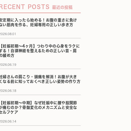
RECENT POSTS
最近の投稿
安定期に入ったら始める！お腹の重さに負け
ない筋肉を作る、妊婦専用の正しい歩き方
2026.08.01
【妊娠初期〜4ヶ月】つわり中の心身をラクに
する！自律神経を整えるための正しい首・肩
の緩め方
2026.06.19
妊婦さんの肩こり・頭痛を解消！お腹が大き
くなる前に知っておくべき正しい姿勢の作り方
2026.06.18
【妊娠初期〜中期】なぜ妊娠中に腰や股関節
が痛むのか？骨盤変化のメカニズムと安全な
セルフケア
2026.06.14