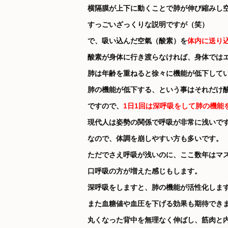
横隔膜が上下に動くことで肺が伸び縮みし
すっごいざっくりな説明ですが（笑）
で、吸い込んだ空氣（酸素）を
体内に送り
酸素が身体に行き渡らなければ、身体では
肺は年齢を重ねると徐々に機能が低下して
肺の機能が低下する、という事はそれだけ
ですので、
1日1回は深呼吸をして肺の機能
現代人は姿勢の関係で呼吸が非常に浅いで
なので、体調を崩しやすい方も多いです。
ただでさえ呼吸が浅いのに、ここ数年はマ
口呼吸の方が増えた感じもします。
深呼吸をしますと、肺の機能が活性化しま
また血糖値や血圧を下げる効果も期待でき
丸くなった背中を無理なく伸ばし、筋肉と