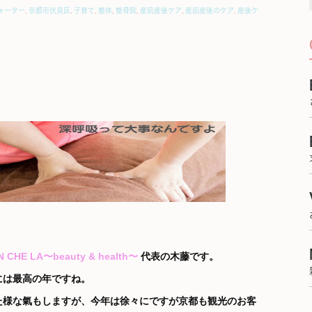
ォーター
,
京都市伏見区
,
子育て
,
整体
,
整骨院
,
産前産後ケア
,
産前産後のケア
,
産後ケ
 LA〜beauty & health〜
代表の木藤です。
には最高の年ですね。
た様な氣もしますが、今年は徐々にですが京都も観光のお客