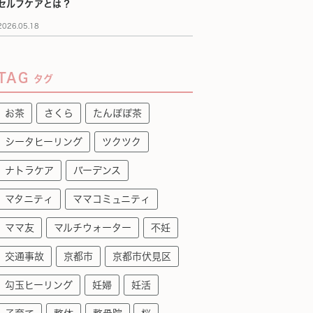
セルフケアとは？
2026.05.18
TAG
タグ
お茶
さくら
たんぽぽ茶
シータヒーリング
ツクツク
ナトラケア
バーデンス
マタニティ
ママコミュニティ
ママ友
マルチウォーター
不妊
交通事故
京都市
京都市伏見区
勾玉ヒーリング
妊婦
妊活