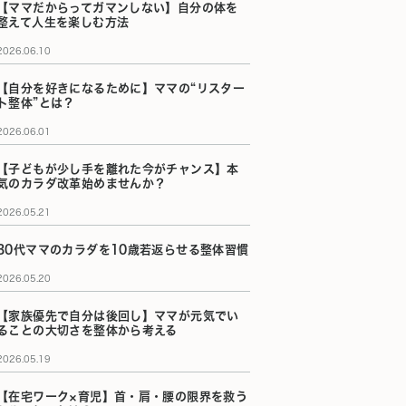
【ママだからってガマンしない】自分の体を
整えて人生を楽しむ方法
2026.06.10
【自分を好きになるために】ママの“リスター
ト整体”とは？
2026.06.01
【子どもが少し手を離れた今がチャンス】本
気のカラダ改革始めませんか？
2026.05.21
30代ママのカラダを10歳若返らせる整体習慣
2026.05.20
【家族優先で自分は後回し】ママが元気でい
ることの大切さを整体から考える
2026.05.19
【在宅ワーク×育児】首・肩・腰の限界を救う