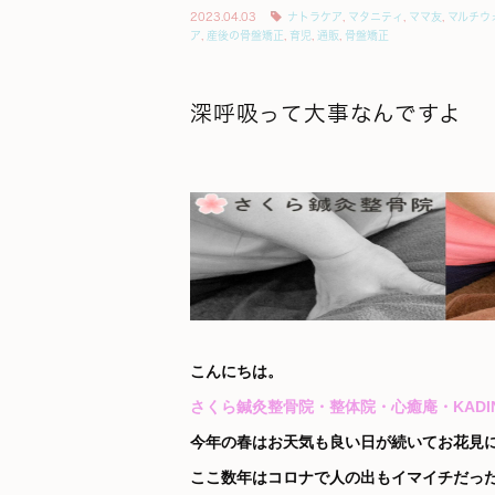
2023.04.03
ナトラケア
,
マタニティ
,
ママ友
,
マルチウ
ア
,
産後の骨盤矯正
,
育児
,
通販
,
骨盤矯正
深呼吸って大事なんですよ
こんにちは。
さくら鍼灸整骨院・整体院・心癒庵・KADIN CHE
今年の春はお天気も良い日が続いてお花見
ここ数年はコロナで人の出もイマイチだっ