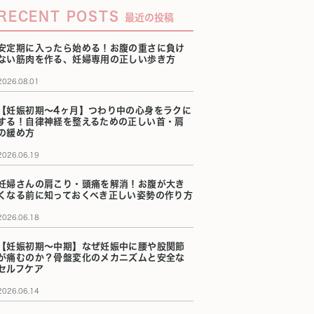
RECENT POSTS
最近の投稿
安定期に入ったら始める！お腹の重さに負け
ない筋肉を作る、妊婦専用の正しい歩き方
2026.08.01
【妊娠初期〜4ヶ月】つわり中の心身をラクに
する！自律神経を整えるための正しい首・肩
の緩め方
2026.06.19
妊婦さんの肩こり・頭痛を解消！お腹が大き
くなる前に知っておくべき正しい姿勢の作り方
2026.06.18
【妊娠初期〜中期】なぜ妊娠中に腰や股関節
が痛むのか？骨盤変化のメカニズムと安全な
セルフケア
2026.06.14