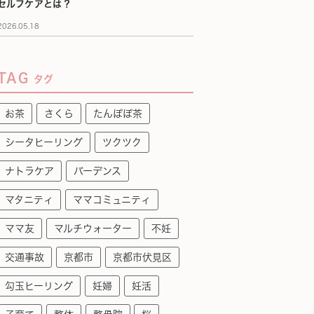
セルフケアとは？
2026.05.18
TAG
タグ
お茶
さくら
たんぽぽ茶
シータヒーリング
ツクツク
ナトラケア
バーデンス
マタニティ
ママコミュニティ
ママ友
マルチウォーター
不妊
交通事故
京都市
京都市伏見区
勾玉ヒーリング
妊婦
妊活