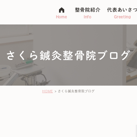
整骨院紹介
代表あいさ
Home
Info
Greeting
さくら鍼灸整骨院ブログ
マタニティ整体
アトピー
不妊・子宝
ージ
HOME
さくら鍼灸整骨院ブログ