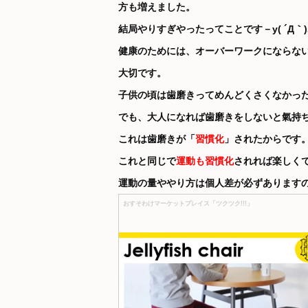
方も増えました。
結局やりすぎやったってことです－y( ´Д｀)｡
健康のためには、オーバーワークにならな
大切です。
子供の頃は歯磨きってめんどくさくなかっ
でも、大人になれば歯磨きをしないと氣持
これは歯磨きが「
習慣化
」されたからです
これと同じで
運動も習慣化
されれば楽しく
運動の量ややり方は個人差が必ずあります
おすそわけマーケットプレイス「ツクツク!!!」