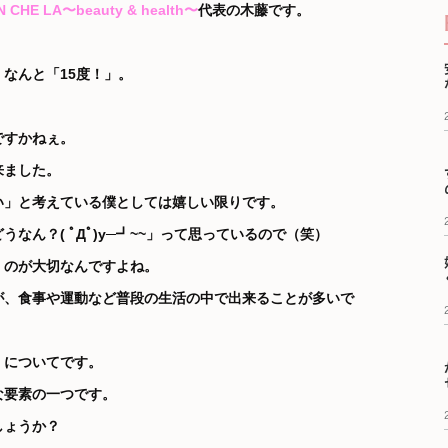
 LA〜beauty & health〜
代表の木藤です。
なんと「15度！」。
ですかねぇ。
来ました。
い」と考えている僕としては嬉しい限りです。
なん？( ﾟДﾟ)y─┛~~」って思っているので（笑）
、のが大切なんですよね。
が、食事や運動など普段の生活の中で出来ることが多いで
」についてです。
な要素の一つです。
しょうか？