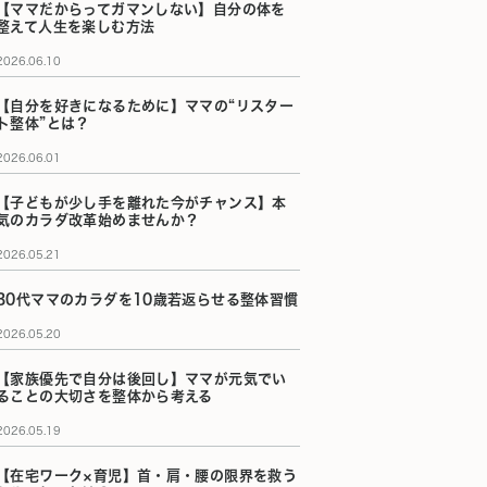
【ママだからってガマンしない】自分の体を
整えて人生を楽しむ方法
2026.06.10
【自分を好きになるために】ママの“リスター
ト整体”とは？
2026.06.01
【子どもが少し手を離れた今がチャンス】本
気のカラダ改革始めませんか？
2026.05.21
30代ママのカラダを10歳若返らせる整体習慣
2026.05.20
【家族優先で自分は後回し】ママが元気でい
ることの大切さを整体から考える
2026.05.19
【在宅ワーク×育児】首・肩・腰の限界を救う