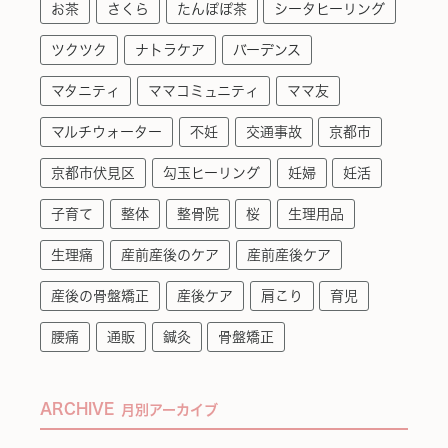
お茶
さくら
たんぽぽ茶
シータヒーリング
ツクツク
ナトラケア
バーデンス
マタニティ
ママコミュニティ
ママ友
マルチウォーター
不妊
交通事故
京都市
京都市伏見区
勾玉ヒーリング
妊婦
妊活
子育て
整体
整骨院
桜
生理用品
生理痛
産前産後のケア
産前産後ケア
産後の骨盤矯正
産後ケア
肩こり
育児
腰痛
通販
鍼灸
骨盤矯正
ARCHIVE
月別アーカイブ