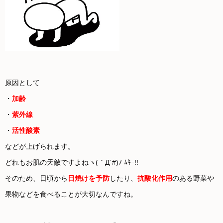
原因として
・
加齢
・
紫外線
・
活性酸素
などが上げられます。
どれもお肌の天敵ですよねヽ(｀Д´#)ﾉ ﾑｷｰ!!
そのため、日頃から
日焼けを予防
したり、
抗酸化作用
のある野菜や
果物などを食べることが大切なんですね。