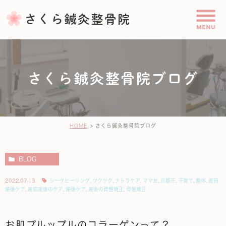
さくら鍼灸整骨院ブログ
HOME
さくら鍼灸整骨院ブログ
BLOG
2022.07.13
シータヒーリング
,
ツクツク
,
ナトラケア
,
ママ友
,
京都市
,
子育て
,
整体
,
産前
産後ケア
,
産前産後のケア
,
産後ケア
,
産後の骨盤矯正
,
骨盤矯正
お肌プルップルのコラーゲンって？