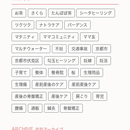
お茶
さくら
たんぽぽ茶
シータヒーリング
ツクツク
ナトラケア
バーデンス
マタニティ
ママコミュニティ
ママ友
マルチウォーター
不妊
交通事故
京都市
京都市伏見区
勾玉ヒーリング
妊婦
妊活
子育て
整体
整骨院
桜
生理用品
生理痛
産前産後のケア
産前産後ケア
産後の骨盤矯正
産後ケア
肩こり
育児
腰痛
通販
鍼灸
骨盤矯正
ARCHIVE
月別アーカイブ