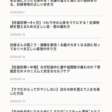
安定期に入ったら始める！お腹の重さに負けない筋肉を作
る、妊婦専用の正しい歩き方
2026.08.01
【妊娠初期〜4ヶ月】つわり中の心身をラクにする！自律神
経を整えるための正しい首・肩の緩め方
2026.06.19
妊婦さんの肩こり・頭痛を解消！お腹が大きくなる前に知っ
ておくべき正しい姿勢の作り方
2026.06.18
【妊娠初期〜中期】なぜ妊娠中に腰や股関節が痛むのか？骨
盤変化のメカニズムと安全なセルフケア
2026.06.14
【ママだからってガマンしない】自分の体を整えて人生を楽
しむ方法
2026.06.10
【自分を好きになるために】ママの“リスタート整体”とは？