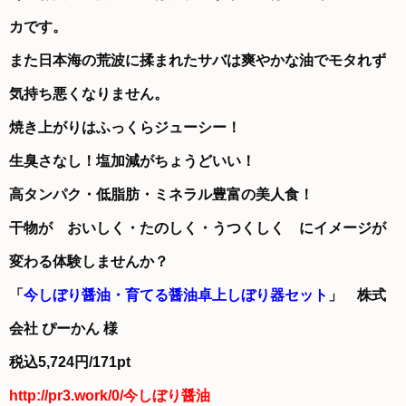
カです。
また日本海の荒波に揉まれたサバは爽やかな油でモタれず
気持ち悪くなりません。
焼き上がりはふっくらジューシー！
生臭さなし！塩加減がちょうどいい！
高タンパク・低脂肪・ミネラル豊富の美人食！
干物が おいしく・たのしく・うつくしく にイメージが
変わる体験しませんか？
「
今しぼり醤油・育てる醤油卓上しぼり器セット
」 株式
会社 ぴーかん 様
税込5,724円/171pt
http://pr3.work/0/今しぼり醤油