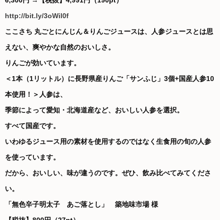
6,300円 →【税抜】4,991円（190pt）
http://bit.ly/3oWil0f
ここさち 丸ごとにんじん＆りんごジュースは、人参ジュースとは思
えない、爽やかな自然のおいしさ。
りんごが効いています。
＜1本（1リットル）に長野県産りんご「サンふじ」3個+国産人参10
本使用！＞人参は、
季節によって愛知・北海道産など、おいしい人参を選択。
すべて国産です。
いわゆるジュース用の素材を使用するのではなく生食用の旬の人参
を使っています。
だから、おいしい、味が違うのです。ぜひ、飲み比べてみてくださ
い。
「無色辛子明太子 あご落とし」 築地味市場 様