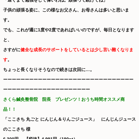
「遅くまで勉強をして偉いわね。頑張って続けてね」
子供の頑張る姿に、この様なお父さん、お母さんは多いと思いま
す。
でも、これが週に1度や2度であればいいのですが、毎日となります
と、
さすがに
健全な成長のサポートをしているとは
少し言い難くなりま
す
。
ちょっと長くなりそうなので続きは次回に…。
ーーーーーーーーーーーーーーーーーーーーーーーーーーーーーー
ーーーーーーーーーーーーーーーーーーーー
さくら鍼灸整骨院
院長 プレゼンツ！おうち時間オススメ商
品！！
「ここさち 丸ごと にんじん＆りんごジュース」 にんじんジュース
のここさち 様