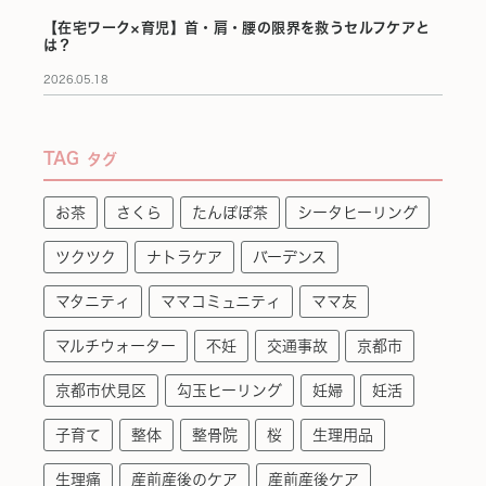
【在宅ワーク×育児】首・肩・腰の限界を救うセルフケアと
は？
2026.05.18
TAG
タグ
お茶
さくら
たんぽぽ茶
シータヒーリング
ツクツク
ナトラケア
バーデンス
マタニティ
ママコミュニティ
ママ友
マルチウォーター
不妊
交通事故
京都市
京都市伏見区
勾玉ヒーリング
妊婦
妊活
子育て
整体
整骨院
桜
生理用品
生理痛
産前産後のケア
産前産後ケア