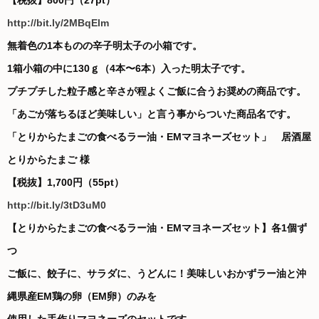
【税抜】800円（27pt）
http://bit.ly/2MBqElm
無着色の1本ものの辛子明太子の小箱です。
1箱小箱の中に130ｇ（4本〜6本）入った明太子です。
プチプチした粒子感と辛さが程よくご飯に合うお奨めの商品です。
「あごが落ちるほど美味しい」と言う事からついた商品名です。
「とりからたまごの食べるラー油・EMマヨネーズセット」 居酒屋
とりからたまご 様
【税抜】1,700円（55pt）
http://bit.ly/3tD3uM0
【とりからたまごの食べるラー油・EMマヨネーズセット】各1個ず
つ
ご飯に、餃子に、サラダに、うどんに！美味しいおかずラー油と沖
縄県産EM鶏の卵（EM卵）のみを