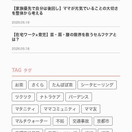
【家族優先で自分は後回し】ママが元気でいることの大切さ
を整体から考える
2026.05.19
【在宅ワーク×育児】首・肩・腰の限界を救うセルフケアと
は？
2026.05.18
TAG
タグ
お茶
さくら
たんぽぽ茶
シータヒーリング
ツクツク
ナトラケア
バーデンス
マタニティ
ママコミュニティ
ママ友
マルチウォーター
不妊
交通事故
京都市