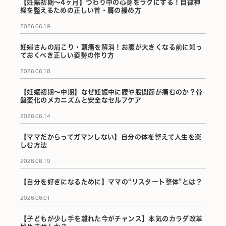
【妊娠初期〜4ヶ月】つわり中の心身をラクにする！自律神
経を整えるための正しい首・肩の緩め方
2026.06.19
妊婦さんの肩こり・頭痛を解消！お腹が大きくなる前に知っ
ておくべき正しい姿勢の作り方
2026.06.18
【妊娠初期〜中期】なぜ妊娠中に腰や股関節が痛むのか？骨
盤変化のメカニズムと安全なセルフケア
2026.06.14
【ママだからってガマンしない】自分の体を整えて人生を楽
しむ方法
2026.06.10
【自分を好きになるために】ママの“リスタート整体”とは？
2026.06.01
【子どもが少し手を離れた今がチャンス】本気のカラダ改革