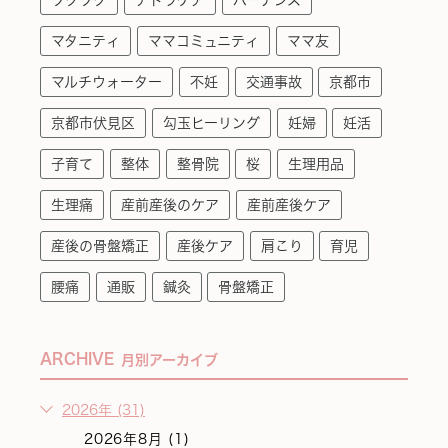
マタニティ
ママコミュニティ
ママ友
マルチウォーター
不妊
交通事故
京都市
京都市伏見区
勾玉ヒーリング
妊婦
妊活
子育て
整体
整骨院
桜
生理用品
生理痛
産前産後のケア
産前産後ケア
産後の骨盤矯正
産後ケア
肩こり
育児
腰痛
通販
鍼灸
骨盤矯正
ARCHIVE
月別アーカイブ
2026年 (31)
2026年8月 (1)