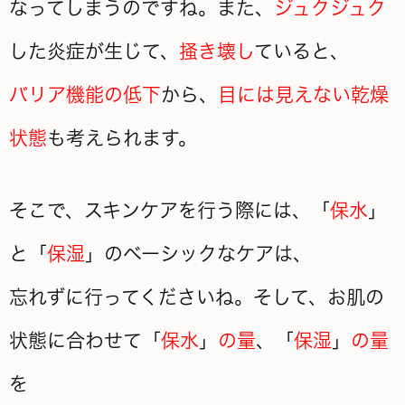
なってしまうのですね。また、
ジュクジュク
した炎症が生じて、
掻き壊し
ていると、
バリア機能の低下
から、
目には見えない乾燥
状態
も考えられます。
そこで、スキンケアを行う際には、「
保水
」
と「
保湿
」のベーシックなケアは、
忘れずに行ってくださいね。そして、お肌の
状態に合わせて「
保水
」
の量
、「
保湿
」
の量
を