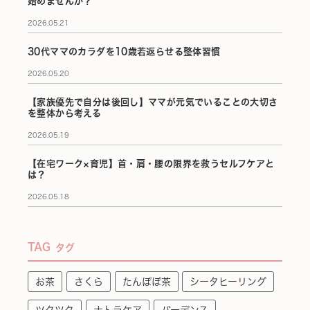
始めませんか？
2026.05.21
30代ママのカラダを10歳若返らせる整体習慣
2026.05.20
【家族優先で自分は後回し】ママが元気でいることの大切さ
を整体から考える
2026.05.19
【在宅ワーク×育児】首・肩・腰の限界を救うセルフケアと
は？
2026.05.18
TAG
タグ
お茶
さくら
たんぽぽ茶
シータヒーリング
ツクツク
ナトラケア
バーデンス